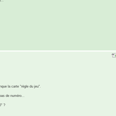
...
nque la carte "règle du jeu".
 pas de numéro...
0" ?