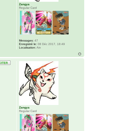
Zangya
Regular Card
Messages:
47
Enregistré le:
08 Déc 2017, 18:49
Localisation:
Ain
Zangya
Regular Card