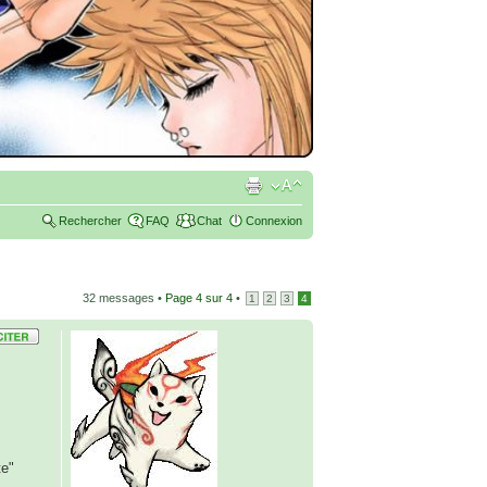
Rechercher
FAQ
Chat
Connexion
32 messages •
Page
4
sur
4
•
1
2
3
4
te"