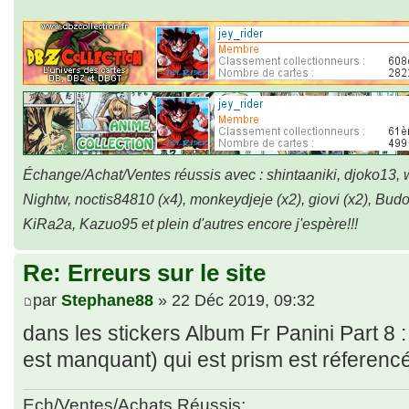
Échange/Achat/Ventes réussis avec : shintaaniki, djoko13, 
Nightw, noctis84810 (x4), monkeydjeje (x2), giovi (x2), Bud
KiRa2a, Kazuo95 et plein d'autres encore j'espère!!!
Re: Erreurs sur le site
par
Stephane88
» 22 Déc 2019, 09:32
dans les stickers Album Fr Panini Part 8 :
est manquant) qui est prism est réferen
Ech/Ventes/Achats Réussis: