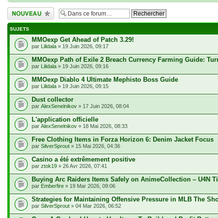
Écrire un nouveau
sujet
SUJETS
MMOexp Get Ahead of Patch 3.29!
par
Lilidala
» 19 Juin 2026, 09:17
MMOexp Path of Exile 2 Breach Currency Farming Guide: Tur
par
Lilidala
» 19 Juin 2026, 09:16
MMOexp Diablo 4 Ultimate Mephisto Boss Guide
par
Lilidala
» 19 Juin 2026, 09:15
Dust collector
par
AlexSenelnikov
» 17 Juin 2026, 08:04
L'application officielle
par
AlexSenelnikov
» 18 Mai 2026, 08:33
Free Clothing Items in Forza Horizon 6: Denim Jacket Focus
par
SilverSprout
» 15 Mai 2026, 04:36
Casino a été extrêmement positive
par
ztok19
» 26 Avr 2026, 07:41
Buying Arc Raiders Items Safely on AnimeCollection – U4N T
par
Emberfire
» 19 Mar 2026, 09:06
Strategies for Maintaining Offensive Pressure in MLB The Sh
par
SilverSprout
» 04 Mar 2026, 06:52