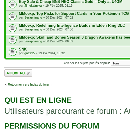
Buy Safe & Cheap BNS NEO Classic Gold – Only at U4GM
par
Jimekalmiya
» 19 Fév 2025, 01:13
MMoexp: Top Picks for Support Cards in Your Pokémon TCG
par
Seraphinang
» 30 Déc 2024, 07:02
MMoexp: Redefining Intelligence Builds in Elden Ring DLC
par
Seraphinang
» 30 Déc 2024, 07:00
MMoexp: Skull and Bones Season 3 Dragon Awakens has bee
par
Seraphinang
» 30 Déc 2024, 06:59
SNK
par
gatts95
» 19 Avr 2014, 10:32
Afficher les sujets postés depuis:
Écrire un nouveau
sujet
Retourner vers Index du forum
QUI EST EN LIGNE
Utilisateurs parcourant ce forum : Au
PERMISSIONS DU FORUM