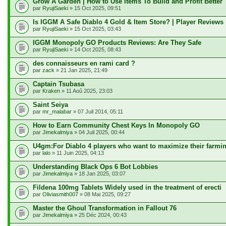
Grow A Garden | How to Use Items To Build and Profit Better
par
RyujiSaeki
» 15 Oct 2025, 09:51
Is IGGM A Safe Diablo 4 Gold & Item Store? | Player Reviews
par
RyujiSaeki
» 15 Oct 2025, 03:43
IGGM Monopoly GO Products Reviews: Are They Safe
par
RyujiSaeki
» 14 Oct 2025, 08:43
des connaisseurs en rami card ?
par
zack
» 21 Jan 2025, 21:49
Captain Tsubasa
par
Kraken
» 11 Aoû 2025, 23:03
Saint Seiya
par
mr_malabar
» 07 Juil 2014, 05:11
How to Earn Community Chest Keys In Monopoly GO
par
Jimekalmiya
» 04 Juil 2025, 00:44
U4gm:For Diablo 4 players who want to maximize their farmi
par
lalo
» 11 Juin 2025, 04:13
Understanding Black Ops 6 Bot Lobbies
par
Jimekalmiya
» 18 Jan 2025, 03:07
Fildena 100mg Tablets Widely used in the treatment of erecti
par
Oliviasmith007
» 08 Mai 2025, 09:27
Master the Ghoul Transformation in Fallout 76
par
Jimekalmiya
» 25 Déc 2024, 00:43