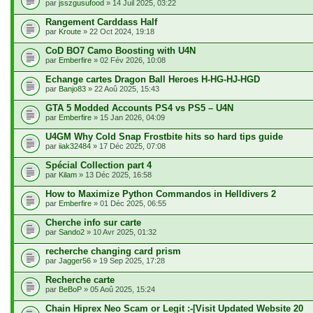
par
jsszgusufood
» 14 Juil 2025, 03:22
Rangement Carddass Half
par
Kroute
» 22 Oct 2024, 19:18
CoD BO7 Camo Boosting with U4N
par
Emberfire
» 02 Fév 2026, 10:08
Echange cartes Dragon Ball Heroes H-HG-HJ-HGD
par
Banjo83
» 22 Aoû 2025, 15:43
GTA 5 Modded Accounts PS4 vs PS5 – U4N
par
Emberfire
» 15 Jan 2026, 04:09
U4GM Why Cold Snap Frostbite hits so hard tips guide
par
iiak32484
» 17 Déc 2025, 07:08
Spécial Collection part 4
par
Kilam
» 13 Déc 2025, 16:58
How to Maximize Python Commandos in Helldivers 2
par
Emberfire
» 01 Déc 2025, 06:55
Cherche info sur carte
par
Sando2
» 10 Avr 2025, 01:32
recherche changing card prism
par
Jagger56
» 19 Sep 2025, 17:28
Recherche carte
par
BeBoP
» 05 Aoû 2025, 15:24
Chain Hiprex Neo Scam or Legit :-[Visit Updated Website 20