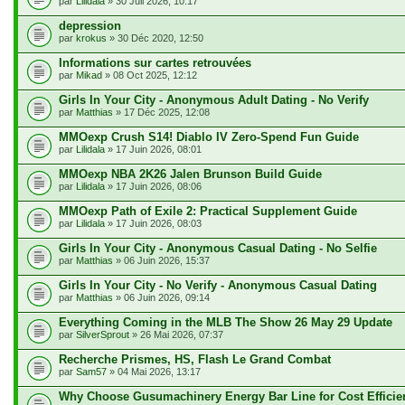
par
Lilidala
» 30 Juil 2026, 10:17
depression
par
krokus
» 30 Déc 2020, 12:50
Informations sur cartes retrouvées
par
Mikad
» 08 Oct 2025, 12:12
Girls In Your City - Anonymous Adult Dating - No Verify
par
Matthias
» 17 Déc 2025, 12:08
MMOexp Crush S14! Diablo IV Zero‑Spend Fun Guide
par
Lilidala
» 17 Juin 2026, 08:01
MMOexp NBA 2K26 Jalen Brunson Build Guide
par
Lilidala
» 17 Juin 2026, 08:06
MMOexp Path of Exile 2: Practical Supplement Guide
par
Lilidala
» 17 Juin 2026, 08:03
Girls In Your City - Anonymous Casual Dating - No Selfie
par
Matthias
» 06 Juin 2026, 15:37
Girls In Your City - No Verify - Anonymous Casual Dating
par
Matthias
» 06 Juin 2026, 09:14
Everything Coming in the MLB The Show 26 May 29 Update
par
SilverSprout
» 26 Mai 2026, 07:37
Recherche Prismes, HS, Flash Le Grand Combat
par
Sam57
» 04 Mai 2026, 13:17
Why Choose Gusumachinery Energy Bar Line for Cost Efficie