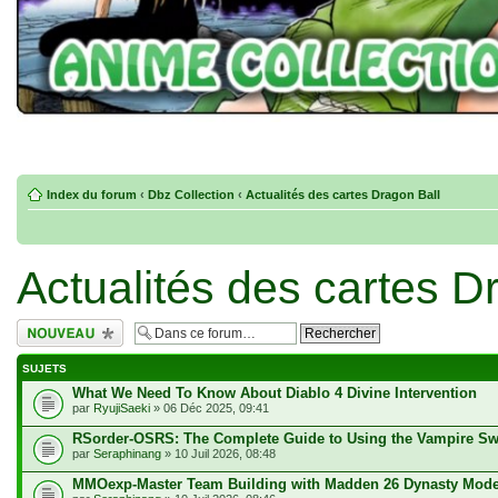
Index du forum
‹
Dbz Collection
‹
Actualités des cartes Dragon Ball
Actualités des cartes D
Écrire un nouveau
sujet
SUJETS
What We Need To Know About Diablo 4 Divine Intervention
par
RyujiSaeki
» 06 Déc 2025, 09:41
RSorder-OSRS: The Complete Guide to Using the Vampire S
par
Seraphinang
» 10 Juil 2026, 08:48
MMOexp-Master Team Building with Madden 26 Dynasty Mod