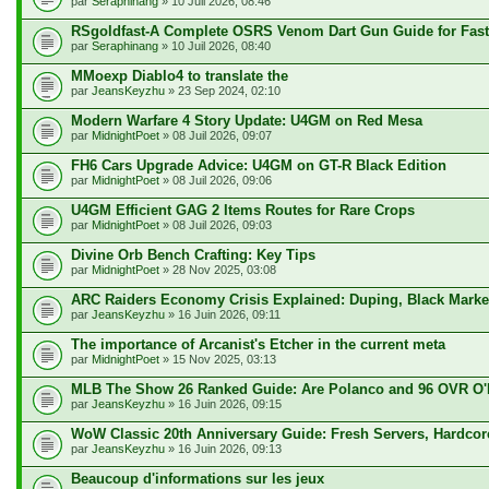
par
Seraphinang
» 10 Juil 2026, 08:46
RSgoldfast-A Complete OSRS Venom Dart Gun Guide for Fas
par
Seraphinang
» 10 Juil 2026, 08:40
MMoexp Diablo4 to translate the
par
JeansKeyzhu
» 23 Sep 2024, 02:10
Modern Warfare 4 Story Update: U4GM on Red Mesa
par
MidnightPoet
» 08 Juil 2026, 09:07
FH6 Cars Upgrade Advice: U4GM on GT-R Black Edition
par
MidnightPoet
» 08 Juil 2026, 09:06
U4GM Efficient GAG 2 Items Routes for Rare Crops
par
MidnightPoet
» 08 Juil 2026, 09:03
Divine Orb Bench Crafting: Key Tips
par
MidnightPoet
» 28 Nov 2025, 03:08
ARC Raiders Economy Crisis Explained: Duping, Black Marke
par
JeansKeyzhu
» 16 Juin 2026, 09:11
The importance of Arcanist's Etcher in the current meta
par
MidnightPoet
» 15 Nov 2025, 03:13
MLB The Show 26 Ranked Guide: Are Polanco and 96 OVR O'
par
JeansKeyzhu
» 16 Juin 2026, 09:15
WoW Classic 20th Anniversary Guide: Fresh Servers, Hardcor
par
JeansKeyzhu
» 16 Juin 2026, 09:13
Beaucoup d'informations sur les jeux