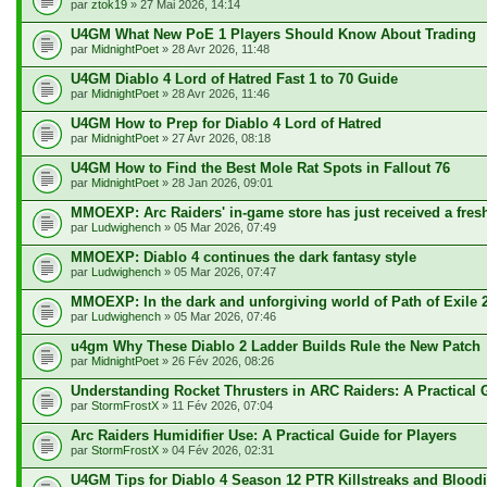
par
ztok19
» 27 Mai 2026, 14:14
U4GM What New PoE 1 Players Should Know About Trading
par
MidnightPoet
» 28 Avr 2026, 11:48
U4GM Diablo 4 Lord of Hatred Fast 1 to 70 Guide
par
MidnightPoet
» 28 Avr 2026, 11:46
U4GM How to Prep for Diablo 4 Lord of Hatred
par
MidnightPoet
» 27 Avr 2026, 08:18
U4GM How to Find the Best Mole Rat Spots in Fallout 76
par
MidnightPoet
» 28 Jan 2026, 09:01
MMOEXP: Arc Raiders' in-game store has just received a fres
par
Ludwighench
» 05 Mar 2026, 07:49
MMOEXP: Diablo 4 continues the dark fantasy style
par
Ludwighench
» 05 Mar 2026, 07:47
MMOEXP: In the dark and unforgiving world of Path of Exile 
par
Ludwighench
» 05 Mar 2026, 07:46
u4gm Why These Diablo 2 Ladder Builds Rule the New Patch
par
MidnightPoet
» 26 Fév 2026, 08:26
Understanding Rocket Thrusters in ARC Raiders: A Practical 
par
StormFrostX
» 11 Fév 2026, 07:04
Arc Raiders Humidifier Use: A Practical Guide for Players
par
StormFrostX
» 04 Fév 2026, 02:31
U4GM Tips for Diablo 4 Season 12 PTR Killstreaks and Blood