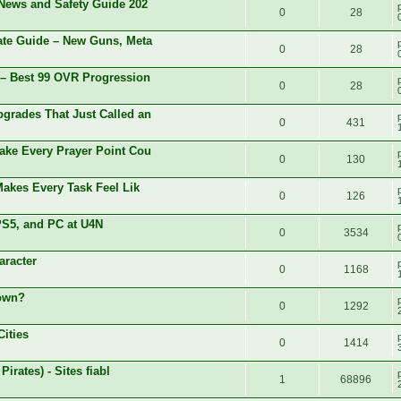
News and Safety Guide 202
0
28
te Guide – New Guns, Meta
0
28
 Best 99 OVR Progression
0
28
rades That Just Called an
0
431
ke Every Prayer Point Cou
0
130
akes Every Task Feel Lik
0
126
PS5, and PC at U4N
0
3534
aracter
0
1168
Down?
0
1292
Cities
0
1414
irates) - Sites fiabl
1
68896