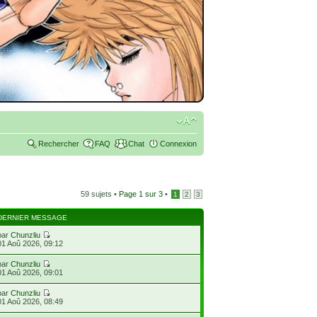
Rechercher
FAQ
Chat
Connexion
59 sujets •
Page
1
sur
3
•
1
2
3
DERNIER MESSAGE
par
Chunzliu
01 Aoû 2026, 09:12
par
Chunzliu
01 Aoû 2026, 09:01
par
Chunzliu
01 Aoû 2026, 08:49