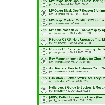
MMOexp: Black Ops 2 Latest Hacking 
par
Chunzliu
» 01 Aoû 2026, 08:33
MMOexp: Black Ops 7 Season 5 Ultima
par
Chunzliu
» 01 Aoû 2026, 08:31
MMOexp: Madden 27 MUT 2026 Guide –
par
Chunzliu
» 01 Aoû 2026, 07:48
Mmoexp Madden 27: The Gameplay Upg
par
Kongyawen
» 10 Juil 2026, 07:34
RSorder OSRS: Holy Upgrades That Ma
par
Kongyawen
» 10 Juil 2026, 07:33
RSorder OSRS: Slayer Leveling That M
par
Kongyawen
» 10 Juil 2026, 07:31
Buy Marathon Items Safely for Xbox, 
par
Emberfire
» 04 Mar 2026, 08:18
Arc Raiders: How to Optimize Your Ch
par
Emberfire
» 11 Fév 2026, 10:35
U4N Aion 2 Server Status: Are They 
par
Emberfire
» 26 Jan 2026, 02:53
Helldivers 2 Guide to Sectors & Mega-
par
Emberfire
» 30 Déc 2025, 02:58
[AVIS] Pulls/Hoodies One Piece (Heart P
par
P_Harusan
» 07 Nov 2024, 16:35