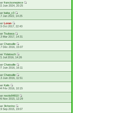
par
francisonepiece
22 Juin 2024, 20:25
par
baba_c3
17 Jan 2022, 14:25
par
Loran
15 Oct 2017, 22:43
par
Tsubasa
13 Mar 2017, 14:31
par
Chatouille
17 Déc 2016, 15:07
par
Yslatouch
21 Juil 2016, 14:26
par
Chatouille
27 Juin 2016, 16:11
par
Chatouille
13 Juin 2016, 11:51
par
Kalis
04 Fév 2016, 10:15
par
noctis84810
26 Nov 2015, 12:29
par
3lcherino
19 Sep 2015, 19:07