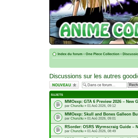
Index du forum
‹
One Piece Collection
‹
Discussio
Discussions sur les autres good
Écrire un nouveau
sujet
SUJETS
MMOexp: GTA 6 Preview 2026 – New G
par
Chunzliu
» 01 Aoû 2026, 09:12
MMOexp: Skull and Bones Galleon Buil
par
Chunzliu
» 01 Aoû 2026, 09:01
RSorder: OSRS Wyrmscraig Guide – N
par
Chunzliu
» 01 Aoû 2026, 08:49