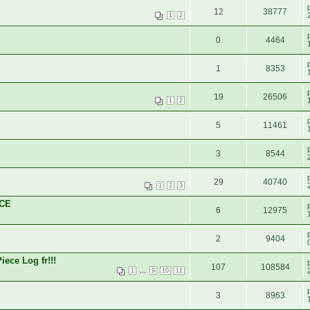
12
38777
1
2
0
4464
1
8353
19
26506
1
2
5
11461
3
8544
29
40740
1
2
3
ECE
6
12975
2
9404
iece Log fr!!!
107
108584
...
1
9
10
11
3
8963