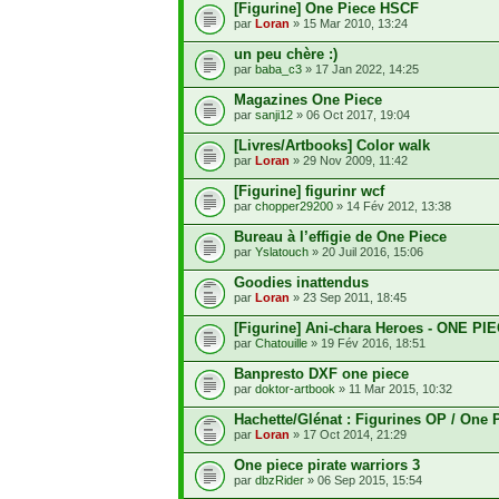
[Figurine] One Piece HSCF
par
Loran
» 15 Mar 2010, 13:24
un peu chère :)
par
baba_c3
» 17 Jan 2022, 14:25
Magazines One Piece
par
sanji12
» 06 Oct 2017, 19:04
[Livres/Artbooks] Color walk
par
Loran
» 29 Nov 2009, 11:42
[Figurine] figurinr wcf
par
chopper29200
» 14 Fév 2012, 13:38
Bureau à l’effigie de One Piece
par
Yslatouch
» 20 Juil 2016, 15:06
Goodies inattendus
par
Loran
» 23 Sep 2011, 18:45
[Figurine] Ani-chara Heroes - ONE PI
par
Chatouille
» 19 Fév 2016, 18:51
Banpresto DXF one piece
par
doktor-artbook
» 11 Mar 2015, 10:32
Hachette/Glénat : Figurines OP / One P
par
Loran
» 17 Oct 2014, 21:29
One piece pirate warriors 3
par
dbzRider
» 06 Sep 2015, 15:54