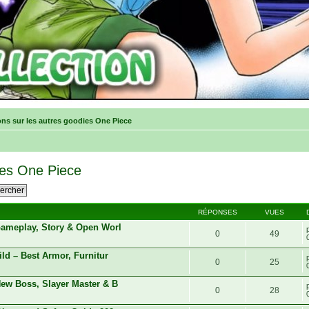
ns sur les autres goodies One Piece
ies One Piece
RÉPONSES
VUES
ameplay, Story & Open Worl
0
49
d – Best Armor, Furnitur
0
25
ew Boss, Slayer Master & B
0
28