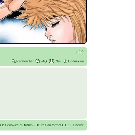
Rechercher
FAQ
Chat
Connexion
r les cookies du forum
• Heures au format UTC + 1 heure