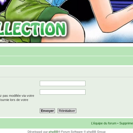
z pas modifiée via votre
fournie lors de votre
L’équipe du forum
•
Supprime
Développé par
phpBB
® Forum Software © phpBB Group