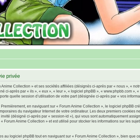
ie privée
Anime Collection » et ses sociétés affiliées (désignés ci-après par « nous », « not
gné ci-après par « ils », « eux », « leur », « logiciel phpBB », « www.phpbb.com », 
orte quelle session d’utilisation de votre part (désignée ci-après par « vos informa
 Premièrement, en naviguant sur « Forum Anime Collection », le logiciel phpBB cré
 temporaires du navigateur Internet de votre ordinateur. Les deux premiers cookies ne
on invité (désigné ci-après par « session-id »), qui vous sont automatiquement assig
« Forum Anime Collection » et est utilisé pour stocker les informations sur les suje
 au logiciel phpBB tout en naviguant sur « Forum Anime Collection », bien que ce