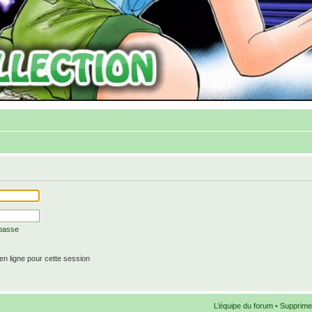
 passe
n ligne pour cette session
L’équipe du forum
•
Supprime