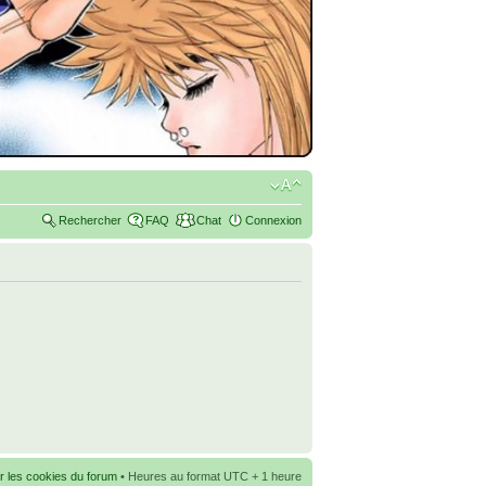
Rechercher
FAQ
Chat
Connexion
r les cookies du forum
• Heures au format UTC + 1 heure