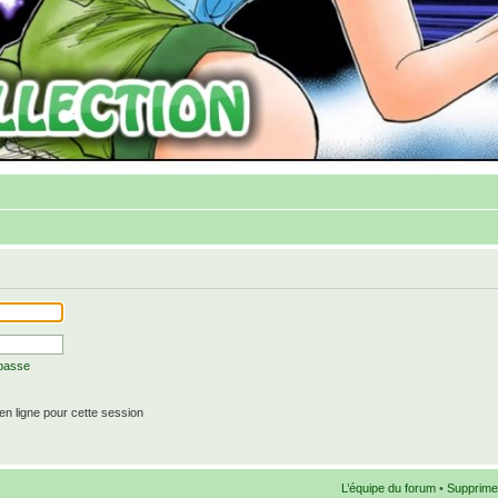
 passe
n ligne pour cette session
L’équipe du forum
•
Supprime