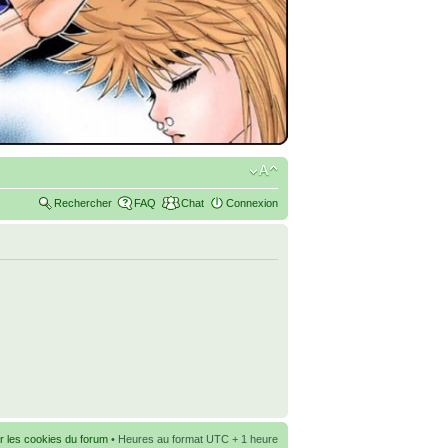
Rechercher
FAQ
Chat
Connexion
r les cookies du forum
• Heures au format UTC + 1 heure