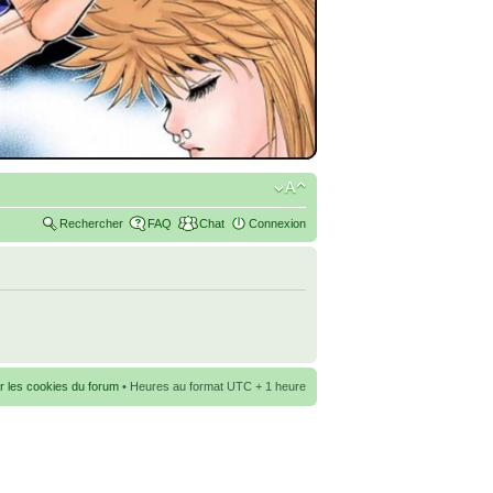
Rechercher
FAQ
Chat
Connexion
r les cookies du forum
• Heures au format UTC + 1 heure