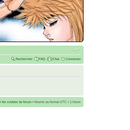
Rechercher
FAQ
Chat
Connexion
r les cookies du forum
• Heures au format UTC + 1 heure