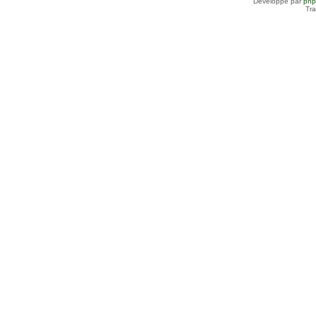
Développé par
ph
Tra