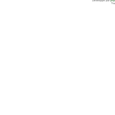
Développé par
ph
Tra