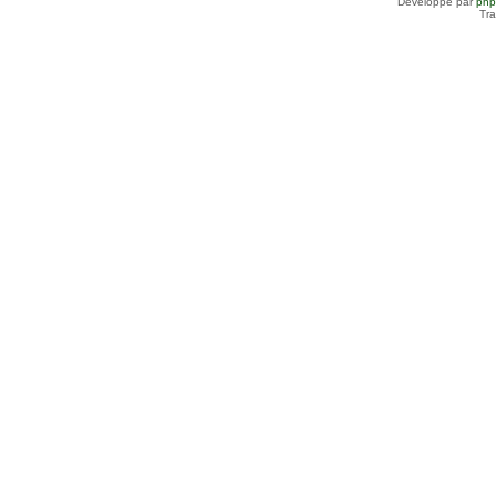
Développé par
ph
Tra