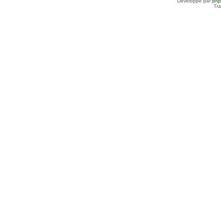
Développé par
ph
Tra