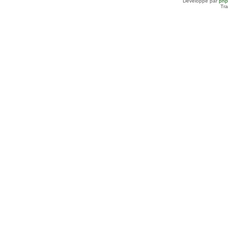
Développé par
ph
Tra