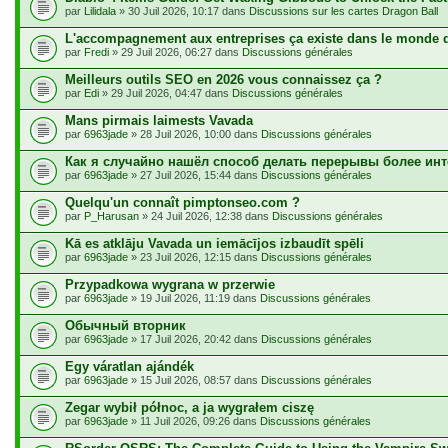
par
Lilidala
» 30 Juil 2026, 10:17 dans
Discussions sur les cartes Dragon Ball
L'accompagnement aux entreprises ça existe dans le monde 
par
Fredi
» 29 Juil 2026, 06:27 dans
Discussions générales
Meilleurs outils SEO en 2026 vous connaissez ça ?
par
Edi
» 29 Juil 2026, 04:47 dans
Discussions générales
Mans pirmais laimests Vavada
par
6963jade
» 28 Juil 2026, 10:00 dans
Discussions générales
Как я случайно нашёл способ делать перерывы более ин
par
6963jade
» 27 Juil 2026, 15:44 dans
Discussions générales
Quelqu'un connaît pimptonseo.com ?
par
P_Harusan
» 24 Juil 2026, 12:38 dans
Discussions générales
Kā es atklāju Vavada un iemācījos izbaudīt spēli
par
6963jade
» 23 Juil 2026, 12:15 dans
Discussions générales
Przypadkowa wygrana w przerwie
par
6963jade
» 19 Juil 2026, 11:19 dans
Discussions générales
Обычный вторник
par
6963jade
» 17 Juil 2026, 20:42 dans
Discussions générales
Egy váratlan ajándék
par
6963jade
» 15 Juil 2026, 08:57 dans
Discussions générales
Zegar wybił północ, a ja wygrałem ciszę
par
6963jade
» 11 Juil 2026, 09:26 dans
Discussions générales