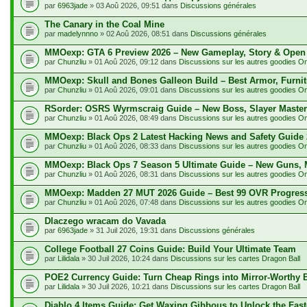
par
6963jade
» 03 Aoû 2026, 09:51 dans
Discussions générales
The Canary in the Coal Mine
par
madelynnno
» 02 Aoû 2026, 08:51 dans
Discussions générales
MMOexp: GTA 6 Preview 2026 – New Gameplay, Story & Open
par
Chunzliu
» 01 Aoû 2026, 09:12 dans
Discussions sur les autres goodies O
MMOexp: Skull and Bones Galleon Build – Best Armor, Furnit
par
Chunzliu
» 01 Aoû 2026, 09:01 dans
Discussions sur les autres goodies O
RSorder: OSRS Wyrmscraig Guide – New Boss, Slayer Master
par
Chunzliu
» 01 Aoû 2026, 08:49 dans
Discussions sur les autres goodies O
MMOexp: Black Ops 2 Latest Hacking News and Safety Guide 
par
Chunzliu
» 01 Aoû 2026, 08:33 dans
Discussions sur les autres goodies O
MMOexp: Black Ops 7 Season 5 Ultimate Guide – New Guns, 
par
Chunzliu
» 01 Aoû 2026, 08:31 dans
Discussions sur les autres goodies O
MMOexp: Madden 27 MUT 2026 Guide – Best 99 OVR Progres
par
Chunzliu
» 01 Aoû 2026, 07:48 dans
Discussions sur les autres goodies O
Dlaczego wracam do Vavada
par
6963jade
» 31 Juil 2026, 19:31 dans
Discussions générales
College Football 27 Coins Guide: Build Your Ultimate Team
par
Lilidala
» 30 Juil 2026, 10:24 dans
Discussions sur les cartes Dragon Ball
POE2 Currency Guide: Turn Cheap Rings into Mirror-Worthy 
par
Lilidala
» 30 Juil 2026, 10:21 dans
Discussions sur les cartes Dragon Ball
Diablo 4 Items Guide: Get Waxing Gibbous to Unlock the Fast