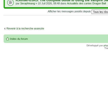
RSorder-OSRS: The Complete Guide to Using the Vampire S
par
Seraphinang
» 10 Juil 2026, 08:48 dans
Actualités des cartes Dragon Ball
Afficher les messages postés depuis
Revenir à la recherche avancée
Index du forum
Développé par
ph
Tra