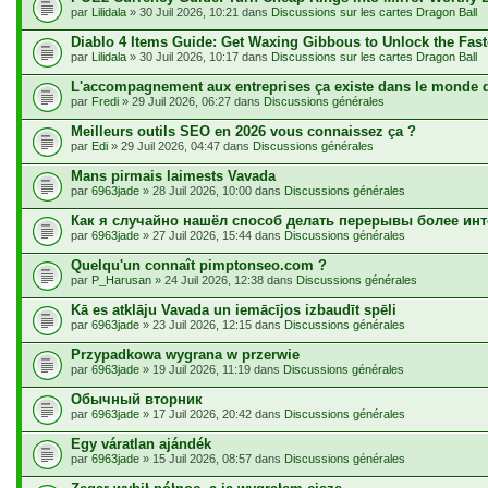
par
Lilidala
» 30 Juil 2026, 10:21 dans
Discussions sur les cartes Dragon Ball
Diablo 4 Items Guide: Get Waxing Gibbous to Unlock the Fast
par
Lilidala
» 30 Juil 2026, 10:17 dans
Discussions sur les cartes Dragon Ball
L'accompagnement aux entreprises ça existe dans le monde 
par
Fredi
» 29 Juil 2026, 06:27 dans
Discussions générales
Meilleurs outils SEO en 2026 vous connaissez ça ?
par
Edi
» 29 Juil 2026, 04:47 dans
Discussions générales
Mans pirmais laimests Vavada
par
6963jade
» 28 Juil 2026, 10:00 dans
Discussions générales
Как я случайно нашёл способ делать перерывы более ин
par
6963jade
» 27 Juil 2026, 15:44 dans
Discussions générales
Quelqu'un connaît pimptonseo.com ?
par
P_Harusan
» 24 Juil 2026, 12:38 dans
Discussions générales
Kā es atklāju Vavada un iemācījos izbaudīt spēli
par
6963jade
» 23 Juil 2026, 12:15 dans
Discussions générales
Przypadkowa wygrana w przerwie
par
6963jade
» 19 Juil 2026, 11:19 dans
Discussions générales
Обычный вторник
par
6963jade
» 17 Juil 2026, 20:42 dans
Discussions générales
Egy váratlan ajándék
par
6963jade
» 15 Juil 2026, 08:57 dans
Discussions générales