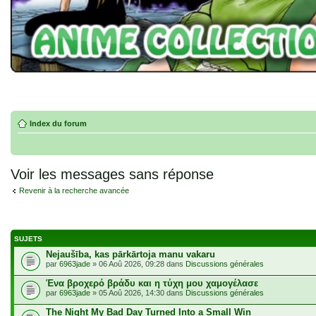
Index du forum
Voir les messages sans réponse
Revenir à la recherche avancée
SUJETS
Nejaušība, kas pārkārtoja manu vakaru
par
6963jade
» 06 Aoû 2026, 09:28 dans
Discussions générales
Ένα βροχερό βράδυ και η τύχη μου χαμογέλασε
par
6963jade
» 05 Aoû 2026, 14:30 dans
Discussions générales
The Night My Bad Day Turned Into a Small Win