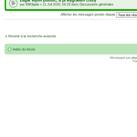
Zegar wybił północ, a ja wygrałem ciszę
par
6963jade
» 11 Juil 2026, 09:26 dans
Discussions générales
Afficher les messages postés depuis
Revenir à la recherche avancée
Index du forum
Développé par
ph
Tra