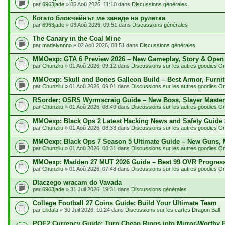
par
6963jade
» 05 Aoû 2026, 11:10 dans
Discussions générales
Когато блокчейнът ме заведе на рулетка
par
6963jade
» 03 Aoû 2026, 09:51 dans
Discussions générales
The Canary in the Coal Mine
par
madelynnno
» 02 Aoû 2026, 08:51 dans
Discussions générales
MMOexp: GTA 6 Preview 2026 – New Gameplay, Story & Open
par
Chunzliu
» 01 Aoû 2026, 09:12 dans
Discussions sur les autres goodies O
MMOexp: Skull and Bones Galleon Build – Best Armor, Furnit
par
Chunzliu
» 01 Aoû 2026, 09:01 dans
Discussions sur les autres goodies O
RSorder: OSRS Wyrmscraig Guide – New Boss, Slayer Master
par
Chunzliu
» 01 Aoû 2026, 08:49 dans
Discussions sur les autres goodies O
MMOexp: Black Ops 2 Latest Hacking News and Safety Guide 
par
Chunzliu
» 01 Aoû 2026, 08:33 dans
Discussions sur les autres goodies O
MMOexp: Black Ops 7 Season 5 Ultimate Guide – New Guns, 
par
Chunzliu
» 01 Aoû 2026, 08:31 dans
Discussions sur les autres goodies O
MMOexp: Madden 27 MUT 2026 Guide – Best 99 OVR Progres
par
Chunzliu
» 01 Aoû 2026, 07:48 dans
Discussions sur les autres goodies O
Dlaczego wracam do Vavada
par
6963jade
» 31 Juil 2026, 19:31 dans
Discussions générales
College Football 27 Coins Guide: Build Your Ultimate Team
par
Lilidala
» 30 Juil 2026, 10:24 dans
Discussions sur les cartes Dragon Ball
POE2 Currency Guide: Turn Cheap Rings into Mirror-Worthy 