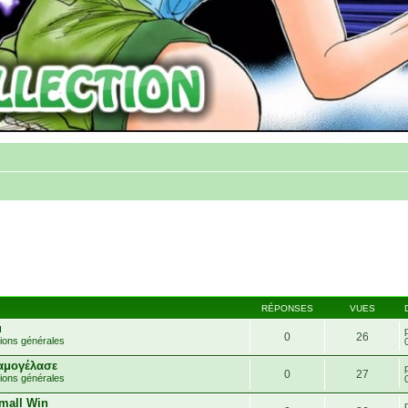
RÉPONSES
VUES
u
0
26
ions générales
αμογέλασε
0
27
ions générales
Small Win