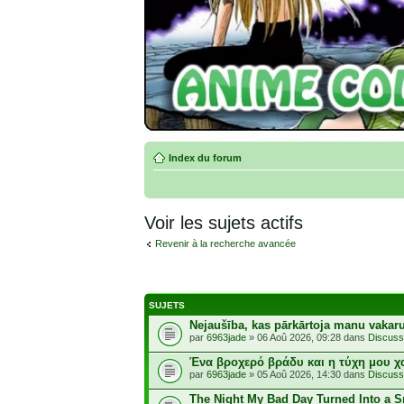
Index du forum
Voir les sujets actifs
Revenir à la recherche avancée
SUJETS
Nejaušība, kas pārkārtoja manu vakar
par
6963jade
» 06 Aoû 2026, 09:28 dans
Discuss
Ένα βροχερό βράδυ και η τύχη μου χ
par
6963jade
» 05 Aoû 2026, 14:30 dans
Discuss
The Night My Bad Day Turned Into a 