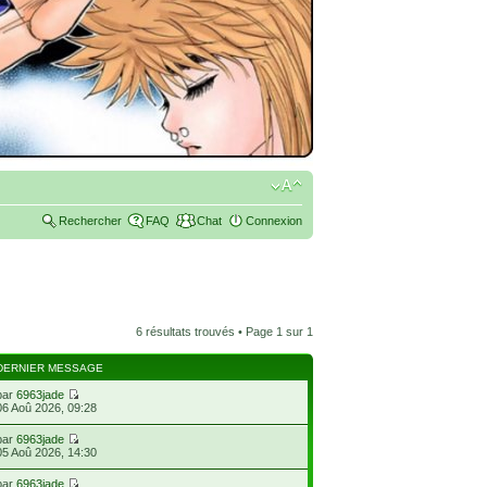
Rechercher
FAQ
Chat
Connexion
6 résultats trouvés • Page
1
sur
1
DERNIER MESSAGE
par
6963jade
06 Aoû 2026, 09:28
par
6963jade
05 Aoû 2026, 14:30
par
6963jade