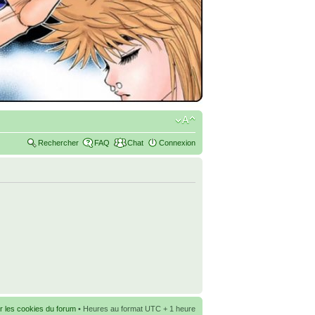
Rechercher
FAQ
Chat
Connexion
r les cookies du forum
• Heures au format UTC + 1 heure