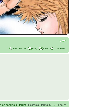
Rechercher
FAQ
Chat
Connexion
r les cookies du forum
• Heures au format UTC + 1 heure