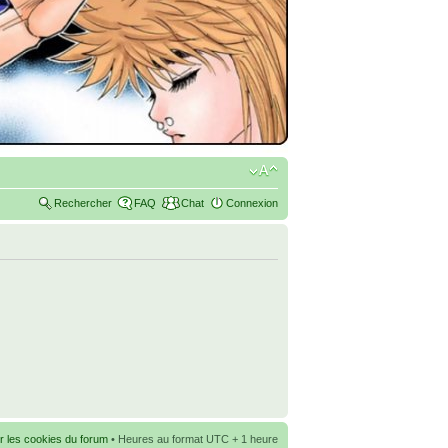
Rechercher
FAQ
Chat
Connexion
r les cookies du forum
• Heures au format UTC + 1 heure