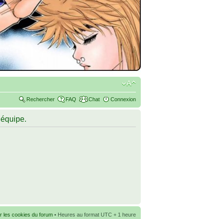
Rechercher
FAQ
Chat
Connexion
’équipe.
r les cookies du forum
• Heures au format UTC + 1 heure