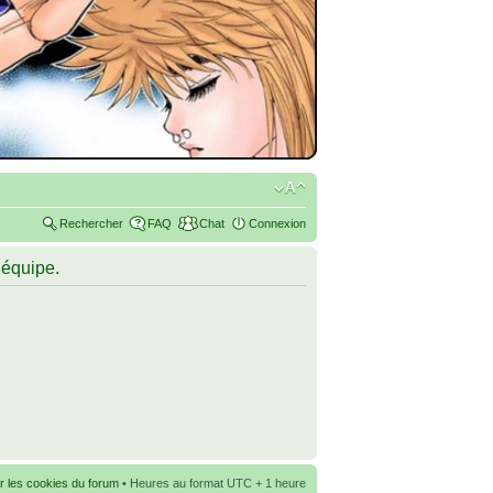
Rechercher
FAQ
Chat
Connexion
’équipe.
r les cookies du forum
• Heures au format UTC + 1 heure