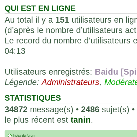
les rend faciles à manipuler et à collec
QUI EST EN LIGNE
sur l'authenticité ou la qualité de votre
Au total il y a
151
utilisateurs en lig
avec d'autres cartes de la même série 
(d’après le nombre d’utilisateurs ac
collectionneurs. Mais en règle générale,
Le record du nombre d’utilisateurs 
fait normal pour ce type de carte.
04:13
26 Déc 2023, 13:46
Répoinse tardive Tomacoco
par
gogeta59
»
acheter une réédition de cette Hondan ?
Utilisateurs enregistrés:
Baidu [Spi
Légende:
02 Juin 2023, 14:17
Administrateurs
,
Modérat
Bonjour j'ai commandé la
par
Tomacoco
»
20 , je trouve la carte vraiment très fin
STATISTIQUES
collection les carte sont censées être c
34872
message(s) •
2486
sujet(s) •
24 Oct 2022, 13:37
le plus récent est
tanin
.
Bonjour ! Je suis actuellem
par
Em_chibi
»
de Lucy de Cyberpunk : Edgerunners. Av
Index du forum