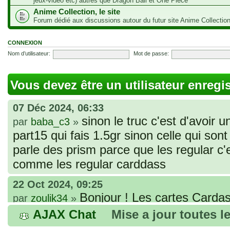
jeux-vidéo etc) autres que Dragon Ball et One Piece
Anime Collection, le site
Forum dédié aux discussions autour du futur site Anime Collectio
CONNEXION
Nom d’utilisateur:
Mot de passe:
Vous devez être un utilisateur enregi
07 Déc 2024, 06:33
sinon le truc c'est d'avoir u
par
baba_c3
»
part15 qui fais 1.5gr sinon celle qui sont 
parle des prism parce que les regular c
comme les regular carddass
22 Oct 2024, 09:25
Bonjour ! Les cartes Cardas
par
zoulik34
»
que vous avez commandées, sont génér
AJAX Chat
Mise a jour toutes l
fines et souples. Cela fait partie de leur