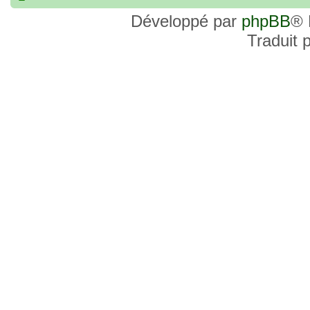
commander, je voulais savoir si les site
Développé par
phpBB
® 
et Favor GK sont fiables et sécures ? C’
Traduit 
commanderai une statue sur internet et 
sites malhonnêtes (arnaques, contrefaço
pour votre aide et vos conseils !
18 Oct 2022, 03:14
backside
par
LuuTrongTien
»
14 Oct 2022, 19:23
Bonsoir recherche que
par
loloCARDASS
»
série dragon super et grand combat
21 Aoû 2022, 16:52
merci
par
KBR82
»
21 Aoû 2022, 16:52
Bonjour , j'ai une carte don j
par
KBR82
»
collection n206 représentent sangoku et 