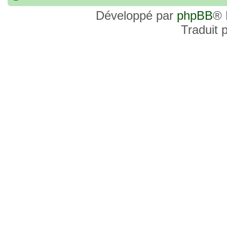
commander, je voulais savoir si les site
Développé par
phpBB
® 
et Favor GK sont fiables et sécures ? C’
Traduit 
commanderai une statue sur internet et 
sites malhonnêtes (arnaques, contrefaço
pour votre aide et vos conseils !
18 Oct 2022, 03:14
backside
par
LuuTrongTien
»
14 Oct 2022, 19:23
Bonsoir recherche que
par
loloCARDASS
»
série dragon super et grand combat
21 Aoû 2022, 16:52
merci
par
KBR82
»
21 Aoû 2022, 16:52
Bonjour , j'ai une carte don j
par
KBR82
»
collection n206 représentent sangoku et 