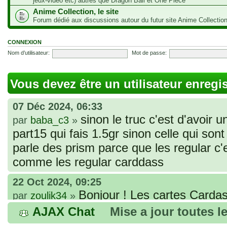
jeux-vidéo etc) autres que Dragon Ball et One Piece
Anime Collection, le site
Forum dédié aux discussions autour du futur site Anime Collectio
CONNEXION
Nom d’utilisateur:
Mot de passe:
Vous devez être un utilisateur enregi
07 Déc 2024, 06:33
sinon le truc c'est d'avoir u
par
baba_c3
»
part15 qui fais 1.5gr sinon celle qui sont 
parle des prism parce que les regular c
comme les regular carddass
22 Oct 2024, 09:25
Bonjour ! Les cartes Cardas
par
zoulik34
»
que vous avez commandées, sont génér
AJAX Chat
Mise a jour toutes l
fines et souples. Cela fait partie de leur