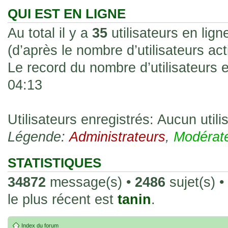
les rend faciles à manipuler et à collec
QUI EST EN LIGNE
sur l'authenticité ou la qualité de votre
Au total il y a
35
utilisateurs en ligne
avec d'autres cartes de la même série 
(d’après le nombre d’utilisateurs ac
collectionneurs. Mais en règle générale,
Le record du nombre d’utilisateurs 
fait normal pour ce type de carte.
04:13
26 Déc 2023, 13:46
Répoinse tardive Tomacoco
par
gogeta59
»
acheter une réédition de cette Hondan ?
Utilisateurs enregistrés: Aucun utili
Légende:
02 Juin 2023, 14:17
Administrateurs
,
Modérat
Bonjour j'ai commandé la
par
Tomacoco
»
20 , je trouve la carte vraiment très fin
STATISTIQUES
collection les carte sont censées être c
34872
message(s) •
2486
sujet(s) •
24 Oct 2022, 13:37
le plus récent est
tanin
.
Bonjour ! Je suis actuellem
par
Em_chibi
»
de Lucy de Cyberpunk : Edgerunners. Av
Index du forum