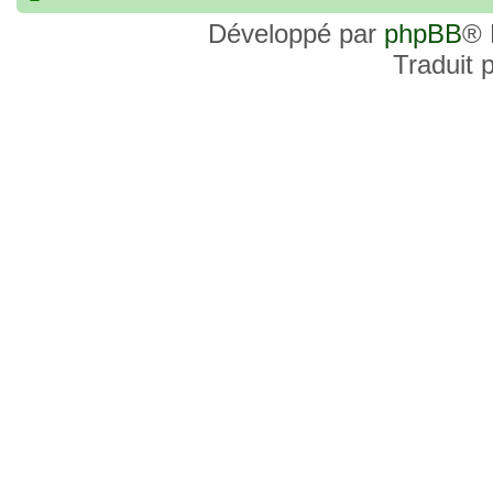
commander, je voulais savoir si les site
Développé par
phpBB
® 
et Favor GK sont fiables et sécures ? C’
Traduit 
commanderai une statue sur internet et 
sites malhonnêtes (arnaques, contrefaço
pour votre aide et vos conseils !
18 Oct 2022, 03:14
backside
par
LuuTrongTien
»
14 Oct 2022, 19:23
Bonsoir recherche que
par
loloCARDASS
»
série dragon super et grand combat
21 Aoû 2022, 16:52
merci
par
KBR82
»
21 Aoû 2022, 16:52
Bonjour , j'ai une carte don j
par
KBR82
»
collection n206 représentent sangoku et 