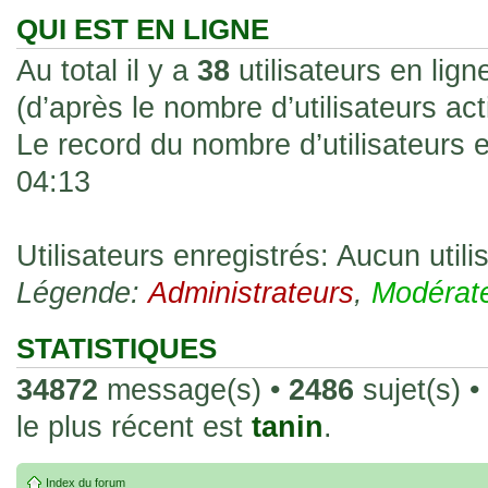
les rend faciles à manipuler et à collec
QUI EST EN LIGNE
sur l'authenticité ou la qualité de votre
Au total il y a
38
utilisateurs en ligne
avec d'autres cartes de la même série 
(d’après le nombre d’utilisateurs ac
collectionneurs. Mais en règle générale,
Le record du nombre d’utilisateurs 
fait normal pour ce type de carte.
04:13
26 Déc 2023, 13:46
Répoinse tardive Tomacoco
par
gogeta59
»
acheter une réédition de cette Hondan ?
Utilisateurs enregistrés: Aucun utili
Légende:
02 Juin 2023, 14:17
Administrateurs
,
Modérat
Bonjour j'ai commandé la
par
Tomacoco
»
20 , je trouve la carte vraiment très fin
STATISTIQUES
collection les carte sont censées être c
34872
message(s) •
2486
sujet(s) •
24 Oct 2022, 13:37
le plus récent est
tanin
.
Bonjour ! Je suis actuellem
par
Em_chibi
»
de Lucy de Cyberpunk : Edgerunners. Av
Index du forum