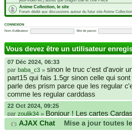
jeux-vidéo etc) autres que Dragon Ball et One Piece
Anime Collection, le site
Forum dédié aux discussions autour du futur site Anime Collectio
CONNEXION
Nom d’utilisateur:
Mot de passe:
Vous devez être un utilisateur enregi
07 Déc 2024, 06:33
sinon le truc c'est d'avoir u
par
baba_c3
»
part15 qui fais 1.5gr sinon celle qui sont 
parle des prism parce que les regular c
comme les regular carddass
22 Oct 2024, 09:25
Bonjour ! Les cartes Cardas
par
zoulik34
»
que vous avez commandées, sont génér
AJAX Chat
Mise a jour toutes l
fines et souples. Cela fait partie de leur