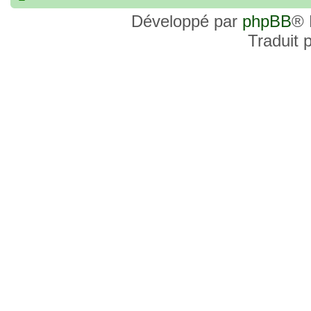
commander, je voulais savoir si les site
Développé par
phpBB
® 
et Favor GK sont fiables et sécures ? C’
Traduit 
commanderai une statue sur internet et 
sites malhonnêtes (arnaques, contrefaço
pour votre aide et vos conseils !
18 Oct 2022, 03:14
backside
par
LuuTrongTien
»
14 Oct 2022, 19:23
Bonsoir recherche que
par
loloCARDASS
»
série dragon super et grand combat
21 Aoû 2022, 16:52
merci
par
KBR82
»
21 Aoû 2022, 16:52
Bonjour , j'ai une carte don j
par
KBR82
»
collection n206 représentent sangoku et 