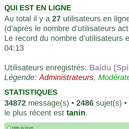
les rend faciles à manipuler et à collec
QUI EST EN LIGNE
sur l'authenticité ou la qualité de votre
Au total il y a
27
utilisateurs en ligne
avec d'autres cartes de la même série 
(d’après le nombre d’utilisateurs ac
collectionneurs. Mais en règle générale,
Le record du nombre d’utilisateurs 
fait normal pour ce type de carte.
04:13
26 Déc 2023, 13:46
Répoinse tardive Tomacoco
par
gogeta59
»
acheter une réédition de cette Hondan ?
Utilisateurs enregistrés:
Baidu [Spi
Légende:
02 Juin 2023, 14:17
Administrateurs
,
Modérat
Bonjour j'ai commandé la
par
Tomacoco
»
20 , je trouve la carte vraiment très fin
STATISTIQUES
collection les carte sont censées être c
34872
message(s) •
2486
sujet(s) •
24 Oct 2022, 13:37
le plus récent est
tanin
.
Bonjour ! Je suis actuellem
par
Em_chibi
»
de Lucy de Cyberpunk : Edgerunners. Av
Index du forum