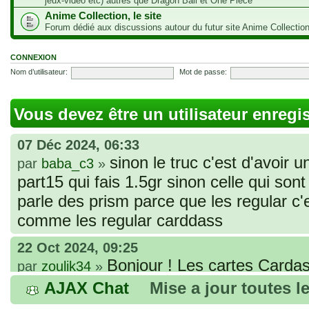
jeux-vidéo etc) autres que Dragon Ball et One Piece
Anime Collection, le site
Forum dédié aux discussions autour du futur site Anime Collectio
CONNEXION
Nom d’utilisateur:
Mot de passe:
Vous devez être un utilisateur enregi
07 Déc 2024, 06:33
sinon le truc c'est d'avoir u
par
baba_c3
»
part15 qui fais 1.5gr sinon celle qui sont 
parle des prism parce que les regular c
comme les regular carddass
22 Oct 2024, 09:25
Bonjour ! Les cartes Cardas
par
zoulik34
»
que vous avez commandées, sont génér
AJAX Chat
Mise a jour toutes l
fines et souples. Cela fait partie de leur