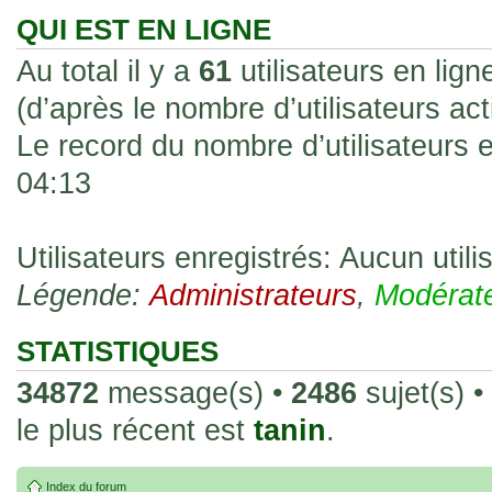
les rend faciles à manipuler et à collec
QUI EST EN LIGNE
sur l'authenticité ou la qualité de votre
Au total il y a
61
utilisateurs en ligne
avec d'autres cartes de la même série 
(d’après le nombre d’utilisateurs ac
collectionneurs. Mais en règle générale,
Le record du nombre d’utilisateurs 
fait normal pour ce type de carte.
04:13
26 Déc 2023, 13:46
Répoinse tardive Tomacoco
par
gogeta59
»
acheter une réédition de cette Hondan ?
Utilisateurs enregistrés: Aucun utili
Légende:
02 Juin 2023, 14:17
Administrateurs
,
Modérat
Bonjour j'ai commandé la
par
Tomacoco
»
20 , je trouve la carte vraiment très fin
STATISTIQUES
collection les carte sont censées être c
34872
message(s) •
2486
sujet(s) •
24 Oct 2022, 13:37
le plus récent est
tanin
.
Bonjour ! Je suis actuellem
par
Em_chibi
»
de Lucy de Cyberpunk : Edgerunners. Av
Index du forum