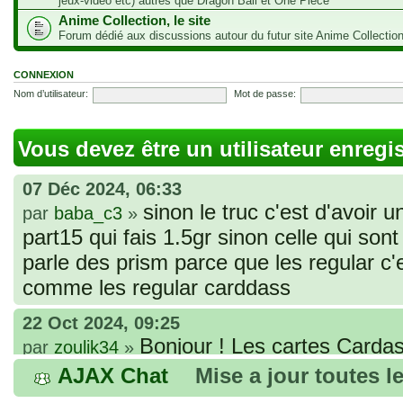
jeux-vidéo etc) autres que Dragon Ball et One Piece
Anime Collection, le site
Forum dédié aux discussions autour du futur site Anime Collectio
CONNEXION
Nom d’utilisateur:
Mot de passe:
Vous devez être un utilisateur enregi
07 Déc 2024, 06:33
sinon le truc c'est d'avoir u
par
baba_c3
»
part15 qui fais 1.5gr sinon celle qui sont 
parle des prism parce que les regular c
comme les regular carddass
22 Oct 2024, 09:25
Bonjour ! Les cartes Cardas
par
zoulik34
»
que vous avez commandées, sont génér
AJAX Chat
Mise a jour toutes l
fines et souples. Cela fait partie de leur