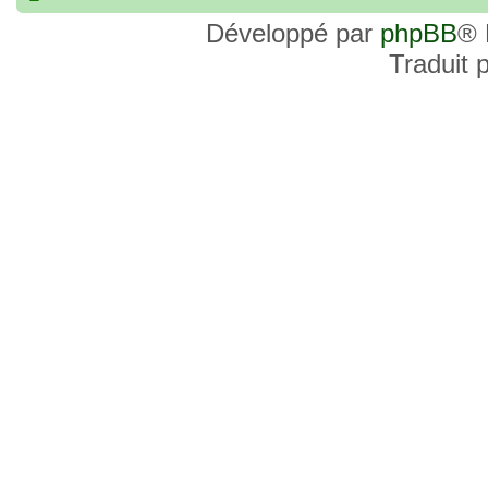
commander, je voulais savoir si les site
Développé par
phpBB
® 
et Favor GK sont fiables et sécures ? C’
Traduit 
commanderai une statue sur internet et 
sites malhonnêtes (arnaques, contrefaço
pour votre aide et vos conseils !
18 Oct 2022, 03:14
backside
par
LuuTrongTien
»
14 Oct 2022, 19:23
Bonsoir recherche que
par
loloCARDASS
»
série dragon super et grand combat
21 Aoû 2022, 16:52
merci
par
KBR82
»
21 Aoû 2022, 16:52
Bonjour , j'ai une carte don j
par
KBR82
»
collection n206 représentent sangoku et 