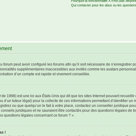
Pourquoi la fonctionnalité X n’est pas disponi
Qui contacter pour les abus ou les question
rement
u forum peut avoir configuré les forums afin qu’il soit nécessaire de s’enregistrer 
tionnalités supplémentaires inaccessibles aux invités comme les avatars personnali
création d’un compte est rapide et vivement conseillée.
t
de 1998) est une loi aux États-Unis qui dit que les sites Internet pouvant recueill
u d’un tuteur légal) pour la collecte de ces informations permettant d’identifier un
istrez ou que quelqu’un le fait à votre place, contactez un conseiller juridique po
 conseils juridiques et ne sauraient être contactés pour des questions légales de t
les questions légales concernant ce forum ? ».
as !