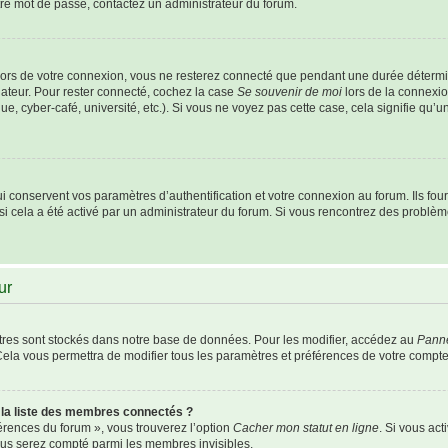
otre mot de passe, contactez un administrateur du forum.
ors de votre connexion, vous ne resterez connecté que pendant une durée détermi
nateur. Pour rester connecté, cochez la case
Se souvenir de moi
lors de la connexio
e, cyber-café, université, etc.). Si vous ne voyez pas cette case, cela signifie qu’
conservent vos paramètres d’authentification et votre connexion au forum. Ils fourn
 si cela a été activé par un administrateur du forum. Si vous rencontrez des probl
ur
res sont stockés dans notre base de données. Pour les modifier, accédez au
Panne
Cela vous permettra de modifier tous les paramètres et préférences de votre compte
a liste des membres connectés ?
férences du forum », vous trouverez l’option
Cacher mon statut en ligne
. Si vous act
us serez compté parmi les membres invisibles.