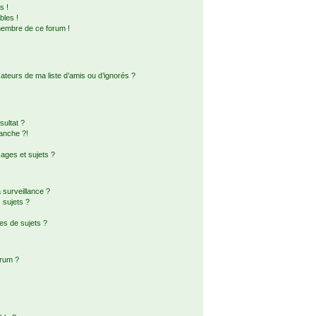
s !
bles !
membre de ce forum !
ateurs de ma liste d’amis ou d’ignorés ?
ultat ?
anche ?!
ges et sujets ?
a surveillance ?
 sujets ?
es de sujets ?
orum ?