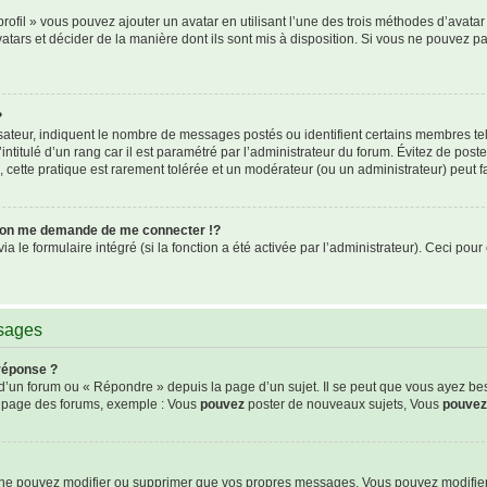
rofil » vous pouvez ajouter un avatar en utilisant l’une des trois méthodes d’avatar 
atars et décider de la manière dont ils sont mis à disposition. Si vous ne pouvez pa
?
isateur, indiquent le nombre de messages postés ou identifient certains membres te
intitulé d’un rang car il est paramétré par l’administrateur du forum. Évitez de pos
s, cette pratique est rarement tolérée et un modérateur (ou un administrateur) peut
on me demande de me connecter !?
le formulaire intégré (si la fonction a été activée par l’administrateur). Ceci pour 
ssages
réponse ?
’un forum ou « Répondre » depuis la page d’un sujet. Il se peut que vous ayez be
de page des forums, exemple : Vous
pouvez
poster de nouveaux sujets, Vous
pouvez
s ne pouvez modifier ou supprimer que vos propres messages. Vous pouvez modifie