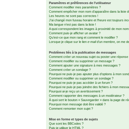
Paramètres et préférences de l’utilisateur
Comment modifier mes paramètres ?
Comment empêcher mon nom d’apparaître dans la liste
Les heures ne sont pas correctes !
J’ai changé mon fuseau horaire et l’heure est toujours inc
Ma langue n’est pas dans la liste !
A quoi correspondent les images à proximité de mon nom d
Comment puis-je afficher un avatar ?
Qu’est-ce que mon rang et comment le modifier ?
Lorsque je clique sur le lien
e-mail
d’un membre, on me d
Problèmes liés à la publication de messages
Comment créer un nouveau sujet ou poster une réponse
Comment modifier ou supprimer un message ?
Comment ajouter une signature à mes messages ?
Comment créer un sondage ?
Pourquoi ne puis-je pas ajouter plus d’options à mon son
Comment modifier ou supprimer un sondage ?
Pourquoi ne puis-je pas accéder à un forum ?
Pourquoi ne puis-je pas joindre des fichiers à mon mess
Pourquoi ai-je reçu un avertissement ?
Comment rapporter des messages à un modérateur ?
À quoi sert le bouton « Sauvegarder » dans la page de r
Pourquoi mon message doit être validé ?
Comment remonter mon sujet ?
Mise en forme et types de sujets
Que sont les BBCodes ?
Puis-je utiliser le HTML ?