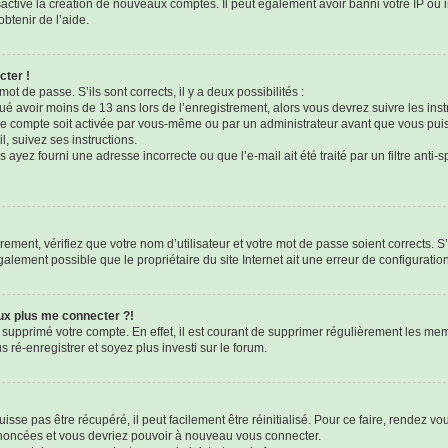
sactivé la création de nouveaux comptes. Il peut également avoir banni votre IP ou i
btenir de l’aide.
cter !
mot de passe. S’ils sont corrects, il y a deux possibilités :
qué avoir moins de 13 ans lors de l’enregistrement, alors vous devrez suivre les ins
e compte soit activée par vous-même ou par un administrateur avant que vous puis
l, suivez ses instructions.
 ayez fourni une adresse incorrecte ou que l’e-mail ait été traité par un filtre anti-
ement, vérifiez que votre nom d’utilisateur et votre mot de passe soient corrects. S’
galement possible que le propriétaire du site Internet ait une erreur de configuration 
eux plus me connecter ?!
u supprimé votre compte. En effet, il est courant de supprimer régulièrement les mem
 ré-enregistrer et soyez plus investi sur le forum.
sse pas être récupéré, il peut facilement être réinitialisé. Pour ce faire, rendez v
 énoncées et vous devriez pouvoir à nouveau vous connecter.