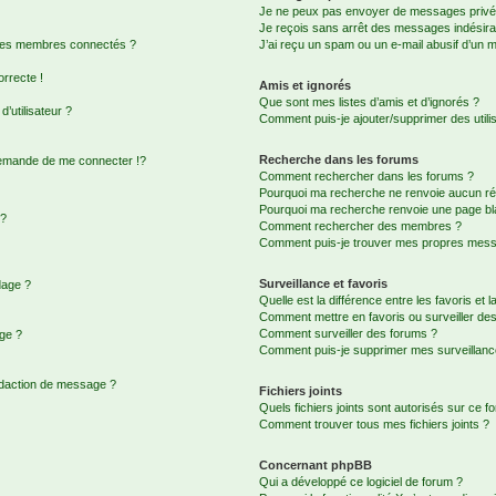
Je ne peux pas envoyer de messages privé
Je reçois sans arrêt des messages indésira
 des membres connectés ?
J’ai reçu un spam ou un e-mail abusif d’un 
orrecte !
Amis et ignorés
Que sont mes listes d’amis et d’ignorés ?
’utilisateur ?
Comment puis-je ajouter/supprimer des utilis
Recherche dans les forums
emande de me connecter !?
Comment rechercher dans les forums ?
Pourquoi ma recherche ne renvoie aucun rés
Pourquoi ma recherche renvoie une page bl
 ?
Comment rechercher des membres ?
Comment puis-je trouver mes propres messa
Surveillance et favoris
dage ?
Quelle est la différence entre les favoris et l
Comment mettre en favoris ou surveiller des
Comment surveiller des forums ?
age ?
Comment puis-je supprimer mes surveillanc
édaction de message ?
Fichiers joints
Quels fichiers joints sont autorisés sur ce f
Comment trouver tous mes fichiers joints ?
Concernant phpBB
Qui a développé ce logiciel de forum ?