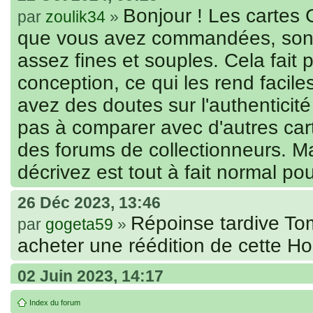
Bonjour ! Les cartes 
par
zoulik34
»
que vous avez commandées, sont
assez fines et souples. Cela fait p
conception, ce qui les rend facile
avez des doutes sur l'authenticité 
pas à comparer avec d'autres car
des forums de collectionneurs. M
décrivez est tout à fait normal po
26 Déc 2023, 13:46
Répoinse tardive To
par
gogeta59
»
acheter une réédition de cette H
02 Juin 2023, 14:17
Bonjour j'ai comman
par
Tomacoco
»
Index du forum