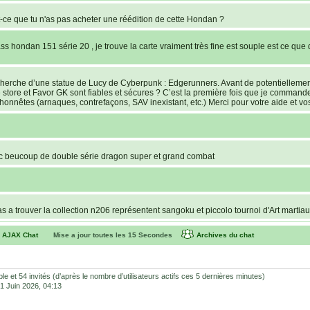
ce que tu n'as pas acheter une réédition de cette Hondan ?
s hondan 151 série 20 , je trouve la carte vraiment très fine est souple est ce que 
recherche d’une statue de Lucy de Cyberpunk : Edgerunners. Avant de potentielleme
e store et Favor GK sont fiables et sécures ? C’est la première fois que je command
lhonnêtes (arnaques, contrefaçons, SAV inexistant, etc.) Merci pour votre aide et vos
c beucoup de double série dragon super et grand combat
pas a trouver la collection n206 représentent sangoku et piccolo tournoi d'Art martia
AJAX Chat
Mise a jour toutes les
15
Secondes
Archives du chat
versions of the cards, but the corners of the cards have the website name on the
 Battle se jouent comme une bataille. Si chacun des joueurs sort une carte Power 
sible et 54 invités (d’après le nombre d’utilisateurs actifs ces 5 dernières minutes)
a manche. Si encore égalité, il faudra voir au dos si je ne dis pas de bêtises.
 01 Juin 2026, 04:13