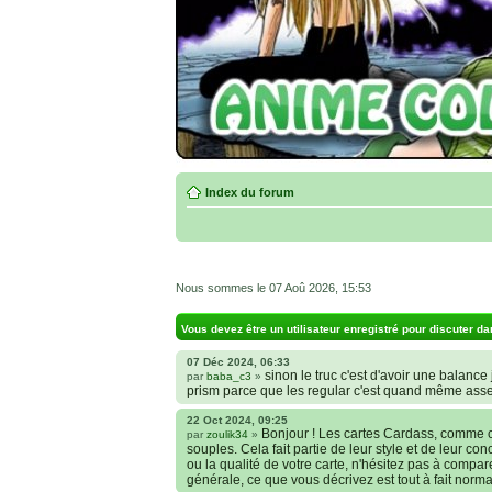
Index du forum
Nous sommes le 07 Aoû 2026, 15:53
Vous devez être un utilisateur enregistré pour discuter da
07 Déc 2024, 06:33
sinon le truc c'est d'avoir une balance j
par
baba_c3
»
prism parce que les regular c'est quand même ass
22 Oct 2024, 09:25
Bonjour ! Les cartes Cardass, comme c
par
zoulik34
»
souples. Cela fait partie de leur style et de leur co
ou la qualité de votre carte, n'hésitez pas à compa
générale, ce que vous décrivez est tout à fait norma