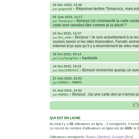
26 Déc 2023, 13:46
Répoinse tardive Tomacoco, mais est-
par
gogeta59
»
02 Juin 2023, 14:17
Bonjour j'ai commandé la carte cardas
par
Tomacoco
»
carte sont censées être comme je la décrit ?
24 Oct 2022, 13:37
Bonjour ! Je suis actuellement à la 
par
Em_chibi
»
voulais savoir si les sites Kaionation, Fanatic anim
internet et je sais qu’il y a énormément de sites ma
18 Oct 2022, 03:14
backside
par
LuuTrongTien
»
14 Oct 2022, 19:23
Bonsoir recherche quelqu un ave
par
loloCARDASS
»
21 Aoû 2022, 16:52
merci
par
KBR82
»
21 Aoû 2022, 16:52
Bonjour , j'ai une carte don je n'arrive 
par
KBR82
»
25 Juil 2022, 04:28
Hi guys, I'm downloading the HD 
par
LuuTrongTien
»
how to remove it?
QUI EST EN LIGNE
22 Avr 2022, 22:55
@Yasuke c'est pour le jeu. Les Super
par
juju93100
»
Au total il y a
56
utilisateurs en ligne :: 2 enregistrés, 0 invi
ensuite le chiffre dessous pour savoir qui remporte l
Le record du nombre d’utilisateurs en ligne est de
4265
, le
08 Fév 2022, 19:31
Utilisateurs enregistrés:
Baidu [Spider]
,
Google [Bot]