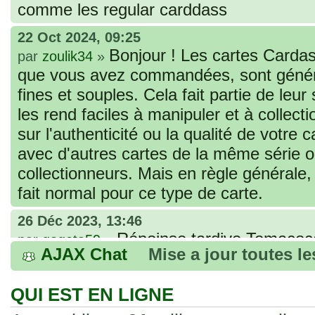
comme les regular carddass
22 Oct 2024, 09:25
Bonjour ! Les cartes Cardas
par
zoulik34
»
que vous avez commandées, sont génér
fines et souples. Cela fait partie de leur
les rend faciles à manipuler et à collec
sur l'authenticité ou la qualité de votre
avec d'autres cartes de la même série 
collectionneurs. Mais en règle générale,
fait normal pour ce type de carte.
26 Déc 2023, 13:46
Répoinse tardive Tomacoco
par
gogeta59
»
AJAX Chat
Mise a jour toutes l
acheter une réédition de cette Hondan ?
02 Juin 2023, 14:17
QUI EST EN LIGNE
Bonjour j'ai commandé la
par
Tomacoco
»