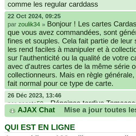
comme les regular carddass
22 Oct 2024, 09:25
Bonjour ! Les cartes Cardas
par
zoulik34
»
que vous avez commandées, sont génér
fines et souples. Cela fait partie de leur
les rend faciles à manipuler et à collec
sur l'authenticité ou la qualité de votre
avec d'autres cartes de la même série 
collectionneurs. Mais en règle générale,
fait normal pour ce type de carte.
26 Déc 2023, 13:46
Répoinse tardive Tomacoco
par
gogeta59
»
AJAX Chat
Mise a jour toutes l
acheter une réédition de cette Hondan ?
02 Juin 2023, 14:17
QUI EST EN LIGNE
Bonjour j'ai commandé la
par
Tomacoco
»