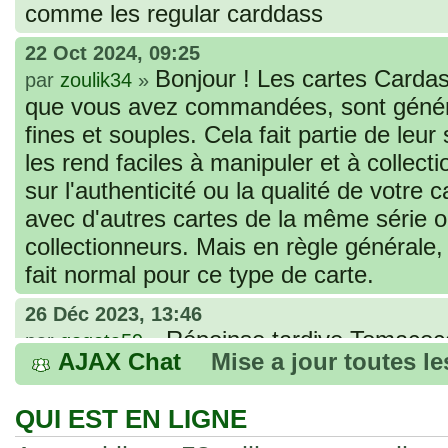
comme les regular carddass
22 Oct 2024, 09:25
Bonjour ! Les cartes Cardas
par
zoulik34
»
que vous avez commandées, sont génér
fines et souples. Cela fait partie de leur
les rend faciles à manipuler et à collec
sur l'authenticité ou la qualité de votre
avec d'autres cartes de la même série 
collectionneurs. Mais en règle générale,
fait normal pour ce type de carte.
26 Déc 2023, 13:46
Répoinse tardive Tomacoco
par
gogeta59
»
AJAX Chat
Mise a jour toutes l
acheter une réédition de cette Hondan ?
02 Juin 2023, 14:17
QUI EST EN LIGNE
Bonjour j'ai commandé la
par
Tomacoco
»