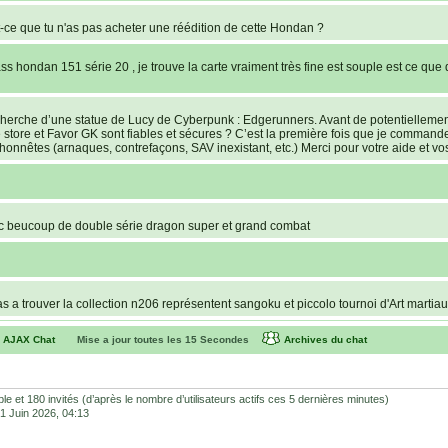
ce que tu n'as pas acheter une réédition de cette Hondan ?
s hondan 151 série 20 , je trouve la carte vraiment très fine est souple est ce que 
recherche d’une statue de Lucy de Cyberpunk : Edgerunners. Avant de potentielleme
e store et Favor GK sont fiables et sécures ? C’est la première fois que je command
lhonnêtes (arnaques, contrefaçons, SAV inexistant, etc.) Merci pour votre aide et vos
c beucoup de double série dragon super et grand combat
pas a trouver la collection n206 représentent sangoku et piccolo tournoi d'Art martia
AJAX Chat
Mise a jour toutes les
15
Secondes
Archives du chat
versions of the cards, but the corners of the cards have the website name on the
 Battle se jouent comme une bataille. Si chacun des joueurs sort une carte Power 
sible et 180 invités (d’après le nombre d’utilisateurs actifs ces 5 dernières minutes)
a manche. Si encore égalité, il faudra voir au dos si je ne dis pas de bêtises.
 01 Juin 2026, 04:13