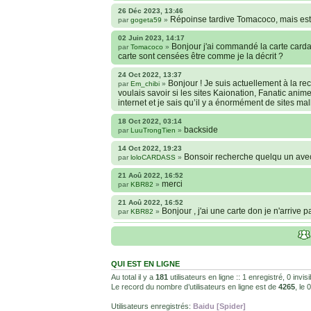
26 Déc 2023, 13:46
Répoinse tardive Tomacoco, mais est-
par
gogeta59
»
02 Juin 2023, 14:17
Bonjour j'ai commandé la carte cardas
par
Tomacoco
»
carte sont censées être comme je la décrit ?
24 Oct 2022, 13:37
Bonjour ! Je suis actuellement à la 
par
Em_chibi
»
voulais savoir si les sites Kaionation, Fanatic anim
internet et je sais qu’il y a énormément de sites ma
18 Oct 2022, 03:14
backside
par
LuuTrongTien
»
14 Oct 2022, 19:23
Bonsoir recherche quelqu un ave
par
loloCARDASS
»
21 Aoû 2022, 16:52
merci
par
KBR82
»
21 Aoû 2022, 16:52
Bonjour , j'ai une carte don je n'arrive 
par
KBR82
»
25 Juil 2022, 04:28
Hi guys, I'm downloading the HD 
par
LuuTrongTien
»
how to remove it?
QUI EST EN LIGNE
22 Avr 2022, 22:55
@Yasuke c'est pour le jeu. Les Super
par
juju93100
»
Au total il y a
181
utilisateurs en ligne :: 1 enregistré, 0 invi
ensuite le chiffre dessous pour savoir qui remporte l
Le record du nombre d’utilisateurs en ligne est de
4265
, le
08 Fév 2022, 19:31
Utilisateurs enregistrés:
Baidu [Spider]