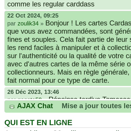
comme les regular carddass
22 Oct 2024, 09:25
Bonjour ! Les cartes Cardas
par
zoulik34
»
que vous avez commandées, sont génér
fines et souples. Cela fait partie de leur
les rend faciles à manipuler et à collec
sur l'authenticité ou la qualité de votre
avec d'autres cartes de la même série 
collectionneurs. Mais en règle générale,
fait normal pour ce type de carte.
26 Déc 2023, 13:46
Répoinse tardive Tomacoco
par
gogeta59
»
AJAX Chat
Mise a jour toutes l
acheter une réédition de cette Hondan ?
02 Juin 2023, 14:17
QUI EST EN LIGNE
Bonjour j'ai commandé la
par
Tomacoco
»