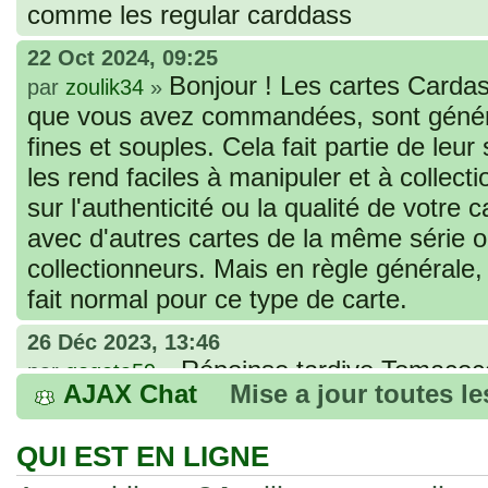
comme les regular carddass
22 Oct 2024, 09:25
Bonjour ! Les cartes Cardas
par
zoulik34
»
que vous avez commandées, sont génér
fines et souples. Cela fait partie de leur
les rend faciles à manipuler et à collec
sur l'authenticité ou la qualité de votre
avec d'autres cartes de la même série 
collectionneurs. Mais en règle générale,
fait normal pour ce type de carte.
26 Déc 2023, 13:46
Répoinse tardive Tomacoco
par
gogeta59
»
AJAX Chat
Mise a jour toutes l
acheter une réédition de cette Hondan ?
02 Juin 2023, 14:17
QUI EST EN LIGNE
Bonjour j'ai commandé la
par
Tomacoco
»