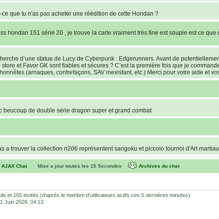
ce que tu n'as pas acheter une réédition de cette Hondan ?
s hondan 151 série 20 , je trouve la carte vraiment très fine est souple est ce que 
recherche d’une statue de Lucy de Cyberpunk : Edgerunners. Avant de potentielleme
e store et Favor GK sont fiables et sécures ? C’est la première fois que je command
lhonnêtes (arnaques, contrefaçons, SAV inexistant, etc.) Merci pour votre aide et vos
c beucoup de double série dragon super et grand combat
pas a trouver la collection n206 représentent sangoku et piccolo tournoi d'Art martia
AJAX Chat
Mise a jour toutes les
15
Secondes
Archives du chat
versions of the cards, but the corners of the cards have the website name on the
 Battle se jouent comme une bataille. Si chacun des joueurs sort une carte Power 
sible et 165 invités (d’après le nombre d’utilisateurs actifs ces 5 dernières minutes)
a manche. Si encore égalité, il faudra voir au dos si je ne dis pas de bêtises.
 01 Juin 2026, 04:13