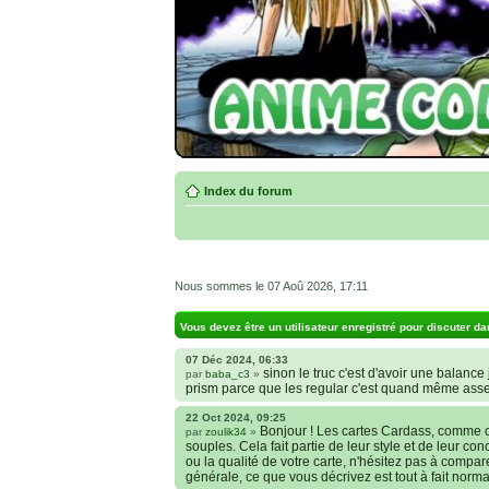
Index du forum
Nous sommes le 07 Aoû 2026, 17:11
Vous devez être un utilisateur enregistré pour discuter da
07 Déc 2024, 06:33
sinon le truc c'est d'avoir une balance j
par
baba_c3
»
prism parce que les regular c'est quand même ass
22 Oct 2024, 09:25
Bonjour ! Les cartes Cardass, comme c
par
zoulik34
»
souples. Cela fait partie de leur style et de leur co
ou la qualité de votre carte, n'hésitez pas à compa
générale, ce que vous décrivez est tout à fait norma