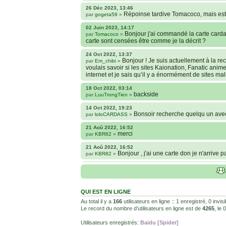
26 Déc 2023, 13:46
Répoinse tardive Tomacoco, mais est-
par
gogeta59
»
02 Juin 2023, 14:17
Bonjour j'ai commandé la carte cardas
par
Tomacoco
»
carte sont censées être comme je la décrit ?
24 Oct 2022, 13:37
Bonjour ! Je suis actuellement à la 
par
Em_chibi
»
voulais savoir si les sites Kaionation, Fanatic anim
internet et je sais qu’il y a énormément de sites ma
18 Oct 2022, 03:14
backside
par
LuuTrongTien
»
14 Oct 2022, 19:23
Bonsoir recherche quelqu un ave
par
loloCARDASS
»
21 Aoû 2022, 16:52
merci
par
KBR82
»
21 Aoû 2022, 16:52
Bonjour , j'ai une carte don je n'arrive 
par
KBR82
»
25 Juil 2022, 04:28
Hi guys, I'm downloading the HD 
par
LuuTrongTien
»
how to remove it?
QUI EST EN LIGNE
22 Avr 2022, 22:55
@Yasuke c'est pour le jeu. Les Super
par
juju93100
»
Au total il y a
166
utilisateurs en ligne :: 1 enregistré, 0 invi
ensuite le chiffre dessous pour savoir qui remporte l
Le record du nombre d’utilisateurs en ligne est de
4265
, le
08 Fév 2022, 19:31
Utilisateurs enregistrés:
Baidu [Spider]