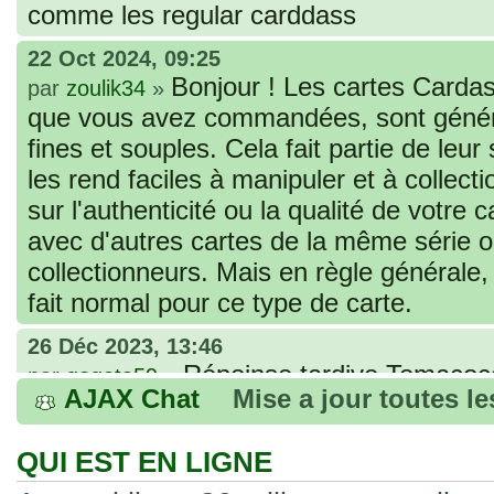
comme les regular carddass
22 Oct 2024, 09:25
Bonjour ! Les cartes Cardas
par
zoulik34
»
que vous avez commandées, sont génér
fines et souples. Cela fait partie de leur
les rend faciles à manipuler et à collec
sur l'authenticité ou la qualité de votre
avec d'autres cartes de la même série 
collectionneurs. Mais en règle générale,
fait normal pour ce type de carte.
26 Déc 2023, 13:46
Répoinse tardive Tomacoco
par
gogeta59
»
AJAX Chat
Mise a jour toutes l
acheter une réédition de cette Hondan ?
02 Juin 2023, 14:17
QUI EST EN LIGNE
Bonjour j'ai commandé la
par
Tomacoco
»