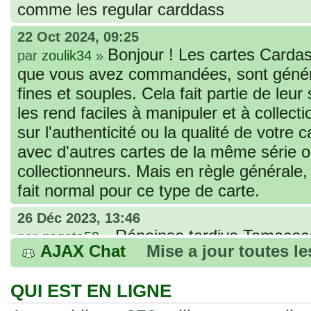
comme les regular carddass
22 Oct 2024, 09:25
Bonjour ! Les cartes Cardas
par
zoulik34
»
que vous avez commandées, sont génér
fines et souples. Cela fait partie de leur
les rend faciles à manipuler et à collec
sur l'authenticité ou la qualité de votre
avec d'autres cartes de la même série 
collectionneurs. Mais en règle générale,
fait normal pour ce type de carte.
26 Déc 2023, 13:46
Répoinse tardive Tomacoco
par
gogeta59
»
AJAX Chat
Mise a jour toutes l
acheter une réédition de cette Hondan ?
02 Juin 2023, 14:17
QUI EST EN LIGNE
Bonjour j'ai commandé la
par
Tomacoco
»