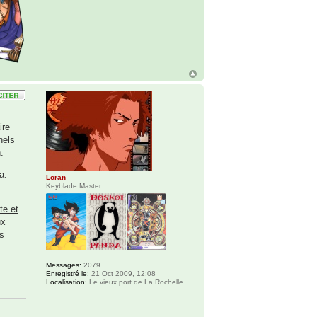
ire
nels
.
a.
Loran
Keyblade Master
te et
ux
rs
Messages:
2079
Enregistré le:
21 Oct 2009, 12:08
Localisation:
Le vieux port de La Rochelle