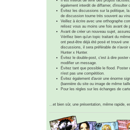
Il est interdit de tenir des propos racist
également interdit de diffamer, d'insulter
Évitez les discussions sur la politique, la
de discussion tourne très souvent au vina
Veillez à écrire avec une orthographe co
relisez vous au moins une fois avant de 
Avant de créer un nouveau sujet, assurez
Vérifiez bien qu'un topic traitant du mêm
ont peut-être déjà été posé et trouvé une
discussions, il sera préférable de n'avoir
Hunter x Hunter.
Évitez le double-post, c'est à dire poster
modifier un message.
Évitez tant que possible le flood. Poster
n'est pas une compétition.
Évitez également d'avoir une énorme sign
(bannière du site ou image de même taille
Pour les règles sur les échanges de cart
...et bien sûr, une présentation, même rapide, es