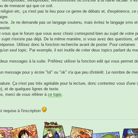
es, homophobes, xénophobes, révisionnistes ou d'inciter à la haine raciale. Il es
 ou de menacer qui que ce soit.
 religion etc, ça n'est pas le lieu pour ce genre de débats et, d'expérience, ce
igre.
rrecte. Je ne demande pas un langage soutenu, mais évitez le langage sms et
poster.
-vous que le forum que vous avez choisi correspond bien au sujet de votre p
e sujet n'existe pas déjà. De la même manière, si vous avez des questions, el
 réponse. Utilisez donc la fonction recherche avant de poster. Pour certaines
 qu'un seul topic. Par exemple, il est inutile de créer deux topics parlant du m
 deux messages à la suite. Préférez utiliser la fonction edit qui vous permet d
 un message pour y écrire "lol" ou "ok" n'a que peu d'intérêt. Le nombre de m
ature. Ça n'est pas très agréable pour la lecture, donc contentez vous d'une
), et de quelques lignes de texte.
es, merci de vous référer à
ce topic
.
t requise à l'inscription