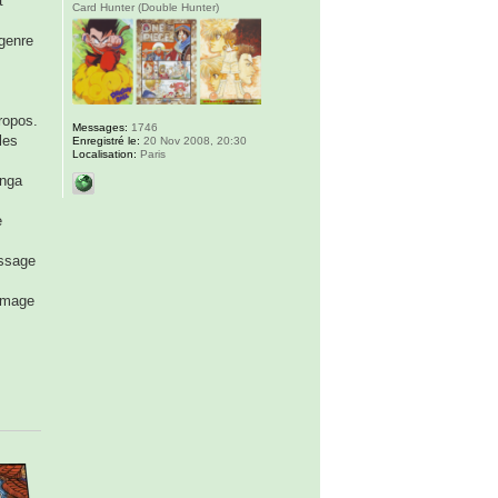
t
Card Hunter (Double Hunter)
 genre
ropos.
Messages:
1746
les
Enregistré le:
20 Nov 2008, 20:30
Localisation:
Paris
anga
e
essage
 image