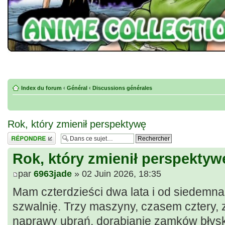
Index du forum
‹
Général
‹
Discussions générales
Rok, który zmienił perspektywę
Répondre
Rok, który zmienił perspektyw
par
6963jade
» 02 Juin 2026, 18:35
Mam czterdzieści dwa lata i od siedemn
szwalnię. Trzy maszyny, czasem cztery, z
naprawy ubrań, dorabianie zamków błys