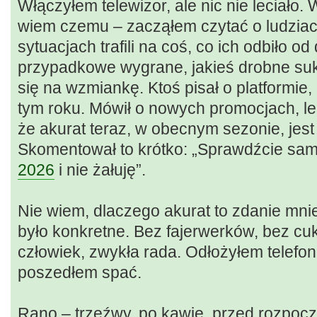
Włączyłem telewizor, ale nic nie leciało. 
wiem czemu – zacząłem czytać o ludziac
sytuacjach trafili na coś, co ich odbiło od
przypadkowe wygrane, jakieś drobne suk
się na wzmiankę. Ktoś pisał o platformie,
tym roku. Mówił o nowych promocjach, l
że akurat teraz, w obecnym sezonie, jest
Skomentował to krótko: „Sprawdźcie sam
2026
i nie żałuję”.
Nie wiem, dlaczego akurat to zdanie mnie
było konkretne. Bez fajerwerków, bez cu
człowiek, zwykła rada. Odłożyłem telefon
poszedłem spać.
Rano – trzeźwy, po kawie, przed rozpoc