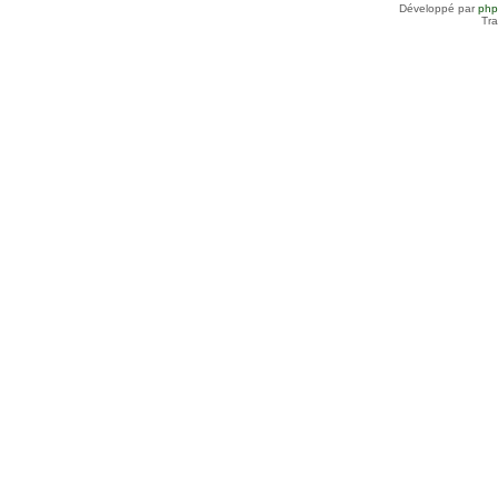
Développé par
ph
Tra