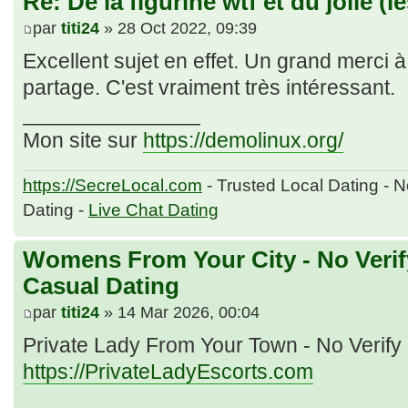
Re: De la figurine wtf et du jolie (l
par
titi24
» 28 Oct 2022, 09:39
Excellent sujet en effet. Un grand merci à
partage. C'est vraiment très intéressant.
_______________
Mon site sur
https://demolinux.org/
https://SecreLocal.com
- Trusted Local Dating - 
Dating -
Live Chat Dating
Womens From Your City - No Veri
Casual Dating
par
titi24
» 14 Mar 2026, 00:04
Private Lady From Your Town - No Verif
https://PrivateLadyEscorts.com