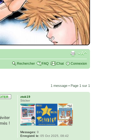
Rechercher
FAQ
Chat
Connexion
1 message • Page
1
sur
1
ztok19
Sticker
éviter
rmés !
Messages:
9
Enregistré le:
05 Oct 2025, 08:42