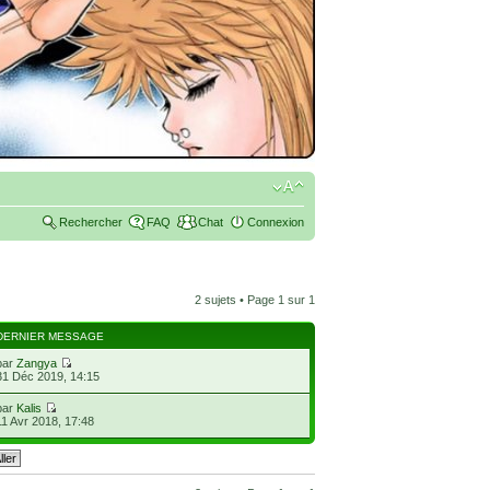
Rechercher
FAQ
Chat
Connexion
2 sujets • Page
1
sur
1
DERNIER MESSAGE
par
Zangya
31 Déc 2019, 14:15
par
Kalis
11 Avr 2018, 17:48