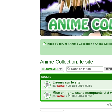
Index du forum
‹
Anime Collection
‹
Anime Collect
Anime Collection, le site
Écrire un nouveau
sujet
SUJETS
Erreurs sur le site
par
rastali
» 23 Déc 2014, 09:59
Mise en ligne, scans manquants et à v
par
rastali
» 23 Déc 2014, 09:58
Affi
Écrire un nouveau