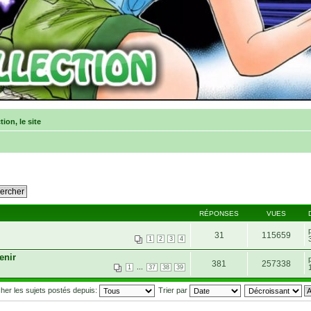
ion, le site
RÉPONSES
VUES
31
115659
1
2
3
4
enir
381
257338
...
1
37
38
39
cher les sujets postés depuis:
Trier par