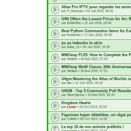
Atlas Pro IPTV pour regarder les anime
par
P_Harusan
» 02 Juil 2026, 08:32
U4N Offers the Lowest Prices for Arc 
par
Emberfire
» 12 Jan 2026, 03:06
Best Python Commandos Items for Earl
par
Emberfire
» 17 Déc 2025, 04:36
yu yu hakusho la série
par
baba_c3
» 06 Jan 2025, 10:35
MMOexp FC25: How to Complete the Pl
par
Stellaol
» 30 Aoû 2025, 07:55
MMOexp WoW Classic 20th Anniversary
par
Stellaol
» 30 Aoû 2025, 07:51
U4gm:Mastering the Atlas of Worlds i
par
lalo
» 11 Juin 2025, 04:16
U4GM - Top 5 Community Poll Results
par
SilverSprout
» 16 Mai 2025, 02:33
Kingdom Hearts
par
Loran
» 03 Oct 2014, 20:54
Figurines hyper détaillées, un régal p
par
Collin8
» 08 Oct 2024, 14:28
Le top 10 de vos animés préférés !
par
ryugaa
» 16 Mai 2014, 13:41