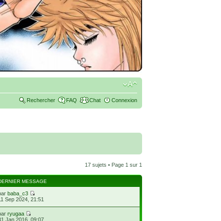
Rechercher
FAQ
Chat
Connexion
17 sujets • Page
1
sur
1
DERNIER MESSAGE
par
baba_c3
11 Sep 2024, 21:51
par
ryugaa
31 Jan 2016, 09:07