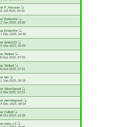
par
P_Harusan
02 Juil 2026, 08:32
par
Emberfire
12 Jan 2026, 03:06
par
Emberfire
17 Déc 2025, 04:36
par
dylan123
23 Sep 2025, 00:00
par
Stellaol
30 Aoû 2025, 07:55
par
Stellaol
30 Aoû 2025, 07:51
par
lalo
11 Juin 2025, 04:16
par
SilverSprout
16 Mai 2025, 02:33
par
pierrelegrand
18 Déc 2024, 09:54
par
Collin8
08 Oct 2024, 14:28
par
baba_c3