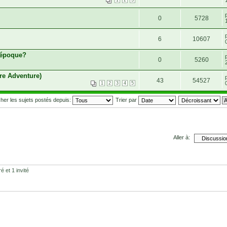
1
2
3
0
5728
6
10607
d'époque?
0
5260
re Adventure)
43
54527
1
2
3
4
5
cher les sujets postés depuis:
Trier par
Aller à:
é et 1 invité