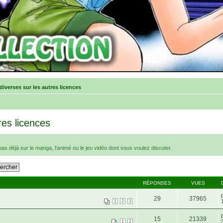
iverses sur les autres licences
res licences
e pas déjà sur le manga, l'animé ou le jeu vidéo dont vous voulez discuter.
RÉPONSES
VUES
29
37965
1
2
3
15
21339
1
2