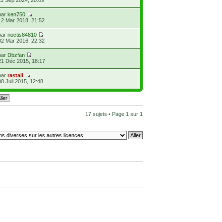
11 Sep 2024, 20:09
par
ken750
12 Mar 2018, 21:52
par
noctis84810
02 Mar 2016, 22:32
par
Dbzfan
21 Déc 2015, 18:17
par
rastali
08 Juil 2015, 12:48
17 sujets • Page
1
sur
1