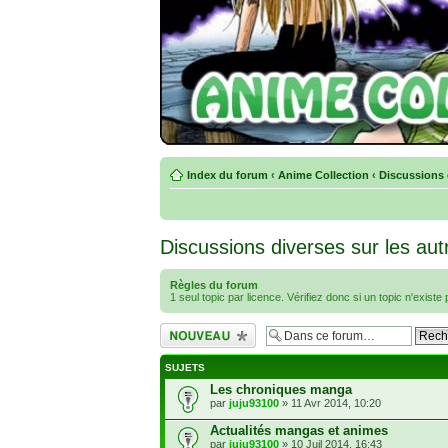
Index du forum
‹
Anime Collection
‹
Discussions d
Discussions diverses sur les aut
Règles du forum
1 seul topic par licence. Vérifiez donc si un topic n'exist
Écrire un nouveau
sujet
SUJETS
Les chroniques manga
par
juju93100
» 11 Avr 2014, 10:20
Actualités mangas et animes
par
juju93100
» 10 Juil 2014, 16:43