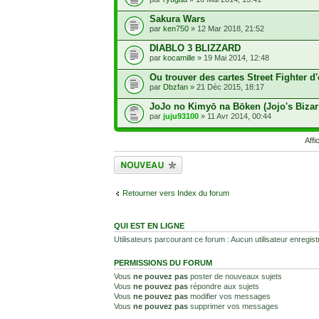
Sakura Wars
par
ken750
» 12 Mar 2018, 21:52
DIABLO 3 BLIZZARD
par
kocamille
» 19 Mai 2014, 12:48
Ou trouver des cartes Street Fighter 
par
Dbzfan
» 21 Déc 2015, 18:17
JoJo no Kimyō na Bōken (Jojo's Bizar
par
juju93100
» 11 Avr 2014, 00:44
Affi
Écrire un nouveau
sujet
Retourner vers Index du forum
QUI EST EN LIGNE
Utilisateurs parcourant ce forum : Aucun utilisateur enregistr
PERMISSIONS DU FORUM
Vous
ne pouvez pas
poster de nouveaux sujets
Vous
ne pouvez pas
répondre aux sujets
Vous
ne pouvez pas
modifier vos messages
Vous
ne pouvez pas
supprimer vos messages