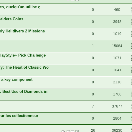
s, quelqu'un utilise ç
0
460
Raiders Coins
0
3948
y Helldivers 2 Missions
0
1019
1
15084
ayStyle+ Pick Challenge
0
1071
: The Heart of Classic Wo
0
1041
s a key component
0
2110
: Best Use of Diamonds in
0
1766
7
37677
our les collectionneur
0
2804
26
36230