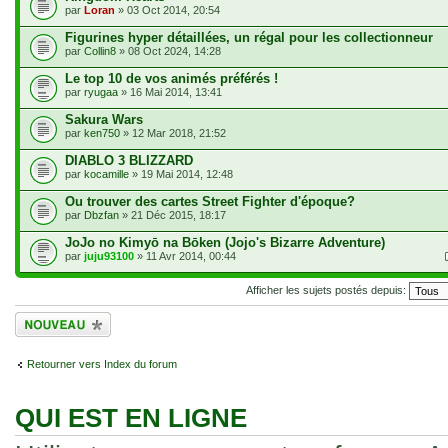
par
Loran
» 03 Oct 2014, 20:54
Figurines hyper détaillées, un régal pour les collectionneur
par
Collin8
» 08 Oct 2024, 14:28
Le top 10 de vos animés préférés !
par
ryugaa
» 16 Mai 2014, 13:41
Sakura Wars
par
ken750
» 12 Mar 2018, 21:52
DIABLO 3 BLIZZARD
par
kocamille
» 19 Mai 2014, 12:48
Ou trouver des cartes Street Fighter d'époque?
par
Dbzfan
» 21 Déc 2015, 18:17
JoJo no Kimyō na Bōken (Jojo's Bizarre Adventure)
par
juju93100
» 11 Avr 2014, 00:44
Afficher les sujets postés depuis:
Écrire un nouveau
sujet
Retourner vers Index du forum
QUI EST EN LIGNE