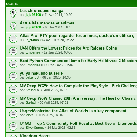
SUJETS
Les chroniques manga
par
juju93100
» 11 Avr 2014, 10:20
Actualités mangas et animes
par
juju93100
» 10 Juil 2014, 16:43
Atlas Pro IPTV pour regarder les animes, quelqu'un utilise ç
par
P_Harusan
» 02 Juil 2026, 08:32
U4N Offers the Lowest Prices for Arc Raiders Coins
par
Emberfire
» 12 Jan 2026, 03:06
Best Python Commandos Items for Early Helldivers 2 Missio
par
Emberfire
» 17 Déc 2025, 04:36
yu yu hakusho la série
par
baba_c3
» 06 Jan 2025, 10:35
MMOexp FC25: How to Complete the PlayStyle+ Pick Challen
par
Stellaol
» 30 Aoû 2025, 07:55
MMOexp WoW Classic 20th Anniversary: The Heart of Classic
par
Stellaol
» 30 Aoû 2025, 07:51
U4gm:Mastering the Atlas of Worlds is a key component
par
lalo
» 11 Juin 2025, 04:16
U4GM - Top 5 Community Poll Results: Best Use of Diamonds
par
SilverSprout
» 16 Mai 2025, 02:33
Kingdom Hearts