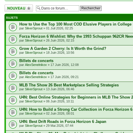
Écrire un nouveau
sujet
SUJETS
How to Use the Top 100 Most COD Elusive Players in College
par
SilverSprout
» 01 Juil 2026, 02:25
Forza Horizon 6 Wishlist: Why the 1993 Schuppan 962CR Nee
par
SilverSprout
» 26 Juin 2026, 02:15
Grow A Garden 2 Cherry: Is It Worth the Grind?
par
SilverSprout
» 18 Juin 2026, 10:56
Billets de concerts
par
AlexSenelnikov
» 17 Juin 2026, 12:08
Billets de concerts
par
AlexSenelnikov
» 17 Juin 2026, 09:21
MLB The Show 26 Best Marketplace Selling Strategies
par
SilverSprout
» 13 Juin 2026, 06:46
U4N: Best Online Strategies for Beginners in MLB The Show 
par
SilverSprout
» 06 Juin 2026, 10:11
U4N: How to Build a Strong Car Collection in Forza Horizon 6
par
SilverSprout
» 02 Juin 2026, 08:01
U4N: Best Drift Roads in Forza Horizon 6 Japan
par
SilverSprout
» 29 Mai 2026, 07:44