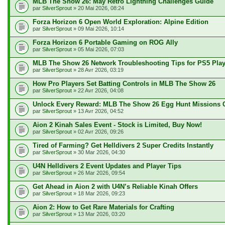
MLB The Show 26: May Retro Lightning Challenges Guide
par
SilverSprout
» 20 Mai 2026, 08:24
Forza Horizon 6 Open World Exploration: Alpine Edition
par
SilverSprout
» 09 Mai 2026, 10:14
Forza Horizon 6 Portable Gaming on ROG Ally
par
SilverSprout
» 05 Mai 2026, 07:03
MLB The Show 26 Network Troubleshooting Tips for PS5 Play
par
SilverSprout
» 28 Avr 2026, 03:19
How Pro Players Set Batting Controls in MLB The Show 26
par
SilverSprout
» 22 Avr 2026, 04:08
Unlock Every Reward: MLB The Show 26 Egg Hunt Missions 
par
SilverSprout
» 13 Avr 2026, 04:52
Aion 2 Kinah Sales Event - Stock is Limited, Buy Now!
par
SilverSprout
» 02 Avr 2026, 09:26
Tired of Farming? Get Helldivers 2 Super Credits Instantly
par
SilverSprout
» 30 Mar 2026, 04:30
U4N Helldivers 2 Event Updates and Player Tips
par
SilverSprout
» 26 Mar 2026, 09:54
Get Ahead in Aion 2 with U4N’s Reliable Kinah Offers
par
SilverSprout
» 18 Mar 2026, 09:23
Aion 2: How to Get Rare Materials for Crafting
par
SilverSprout
» 13 Mar 2026, 03:20