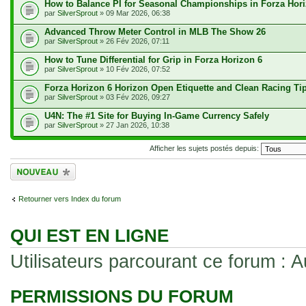
How to Balance PI for Seasonal Championships in Forza Hor
par
SilverSprout
» 09 Mar 2026, 06:38
Advanced Throw Meter Control in MLB The Show 26
par
SilverSprout
» 26 Fév 2026, 07:11
How to Tune Differential for Grip in Forza Horizon 6
par
SilverSprout
» 10 Fév 2026, 07:52
Forza Horizon 6 Horizon Open Etiquette and Clean Racing Ti
par
SilverSprout
» 03 Fév 2026, 09:27
U4N: The #1 Site for Buying In-Game Currency Safely
par
SilverSprout
» 27 Jan 2026, 10:38
Afficher les sujets postés depuis:
Écrire un nouveau
sujet
Retourner vers Index du forum
QUI EST EN LIGNE
Utilisateurs parcourant ce forum : Au
PERMISSIONS DU FORUM